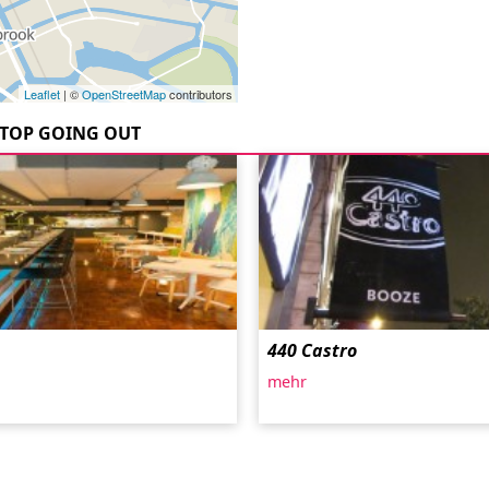
Leaflet
| ©
OpenStreetMap
contributors
TOP GOING OUT
440 Castro
mehr