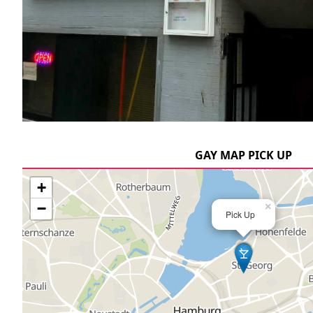
GAY MAP PICK UP
+
−
×
Pick Up