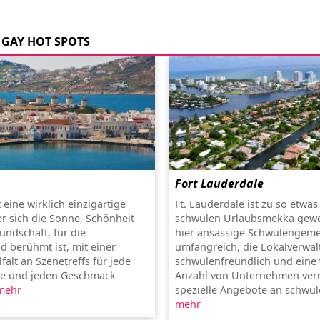
GAY HOT SPOTS
Fort Lauderdale
eine wirklich einzigartige
Ft. Lauderdale ist zu so etwa
er sich die Sonne, Schönheit
schwulen Urlaubsmekka gewo
undschaft, für die
hier ansässige Schwulengeme
d berühmt ist, mit einer
umfangreich, die Lokalverwa
lfalt an Szenetreffs für jede
schwulenfreundlich und ein
pe und jeden Geschmack
Anzahl von Unternehmen ver
mehr
spezielle Angebote an schwule
mehr