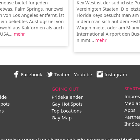
noase bietet für jeden
Key West ist der südlichste P
twas. Palm Springs, nur zwei
Vereinigten Staaten. Die letzt
 von Los Angeles entfernt, ist
Florida Keys besucht man am 
 ein beliebtes Ausflugsziel von
indem man sich auf dem Fest
wohl aus Kalifornien als auch
Wagen mietet oder am Miami
USA...
mehr
International Airport den Bus
nimmt...
mehr
Facebook
Twitter
Youtube
Instagram
SPART
GOING OUT
Impres
ide
Pridekalender
Media
Spots
Gay Hot Spots
Apps
as
Top Locations
Partne
Gay Map
Ihr Spa