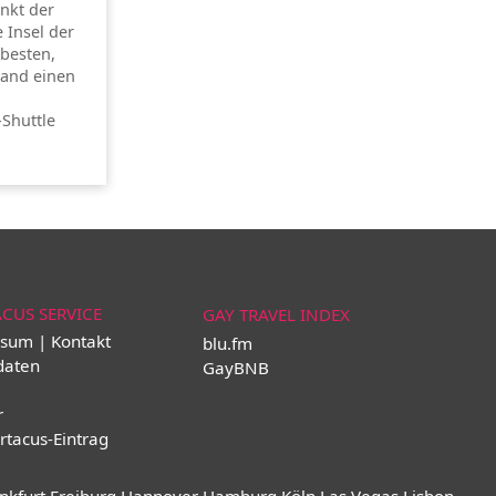
unkt der
e Insel der
besten,
land einen
-Shuttle
ACUS SERVICE
GAY TRAVEL INDEX
sum | Kontakt
blu.fm
daten
GayBNB
r
rtacus-Eintrag