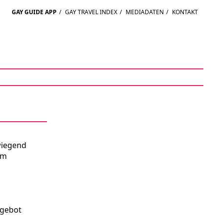
GAY GUIDE APP
/
GAY TRAVEL INDEX
/
MEDIADATEN
/
KONTAKT
wiegend
um
ngebot