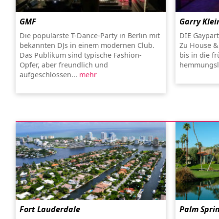
GMF
Garry Klei
Die populärste T-Dance-Party in Berlin mit
DIE Gaypart
bekannten DJs in einem modernen Club.
Zu House & 
Das Publikum sind typische Fashion-
bis in die 
Opfer, aber freundlich und
hemmungslo
aufgeschlossen...
mehr
Fort Lauderdale
Palm Spri