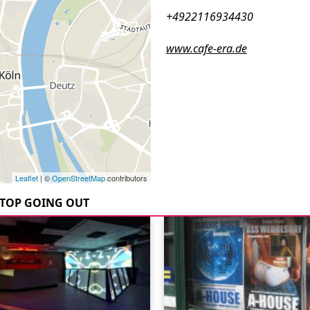
+4922116934430
www.cafe-era.de
Leaflet
| ©
OpenStreetMap
contributors
TOP GOING OUT