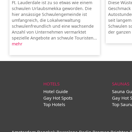
Ft. Lauderdale ist zu so etwas wie einem
Diese Wüste
schwulen Urlaubsmekka geworden. Die
Geschmack e
hier ansässige Schwulengemeinde ist
Autostunden
umfangreich, die Lokalverwaltung
seit langem
schwulenfreundlich und eine wachsende
Schwulen so
Anzahl von Unternehmen vermarktet
der ganzen 
spezielle Angebote an schwule Touristen...
mehr
HOTELS
SAUNAS
Hotel Guide
Sauna Gu
Gay Hot Spots
Gay Hot 
Top Hotels
Top Saun