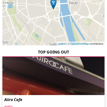
Leaflet
| ©
OpenStreetMap
contributors
TOP GOING OUT
Aiiro Cafe
mehr