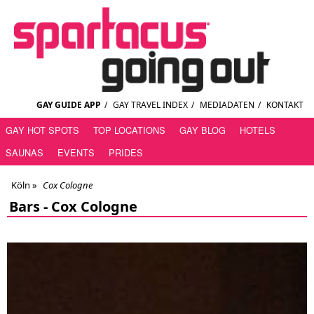
GAY GUIDE APP
/
GAY TRAVEL INDEX
/
MEDIADATEN
/
KONTAKT
GAY HOT SPOTS
TOP LOCATIONS
GAY BLOG
HOTELS
SAUNAS
EVENTS
PRIDES
Köln
»
Cox Cologne
Bars -
Cox Cologne