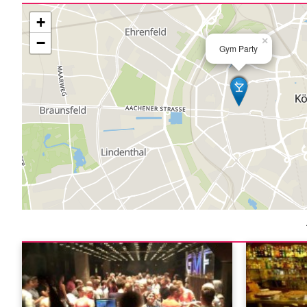
+
−
×
Gym Party