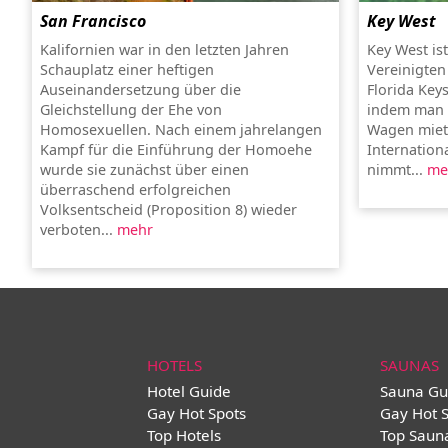
San Francisco
Key West
Kalifornien war in den letzten Jahren
Key West is
Schauplatz einer heftigen
Vereinigten 
Auseinandersetzung über die
Florida Key
Gleichstellung der Ehe von
indem man s
Homosexuellen. Nach einem jahrelangen
Wagen miet
Kampf für die Einführung der Homoehe
Internation
wurde sie zunächst über einen
nimmt...
me
überraschend erfolgreichen
Volksentscheid (Proposition 8) wieder
verboten...
mehr
HOTELS
SAUNAS
Hotel Guide
Sauna Gu
Gay Hot Spots
Gay Hot 
Top Hotels
Top Saun