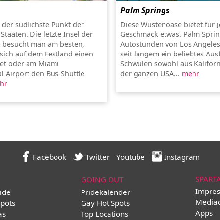
Palm Springs
t der südlichste Punkt der
Diese Wüstenoase bietet für 
Staaten. Die letzte Insel der
Geschmack etwas. Palm Sprin
s besucht man am besten,
Autostunden von Los Angeles e
ich auf dem Festland einen
seit langem ein beliebtes Aus
et oder am Miami
Schwulen sowohl aus Kaliforn
al Airport den Bus-Shuttle
der ganzen USA...
mehr
hr
Facebook
Twitter
Youtube
Instagram
SPART
GOING OUT
Impres
ide
Pridekalender
Media
Spots
Gay Hot Spots
Apps
as
Top Locations