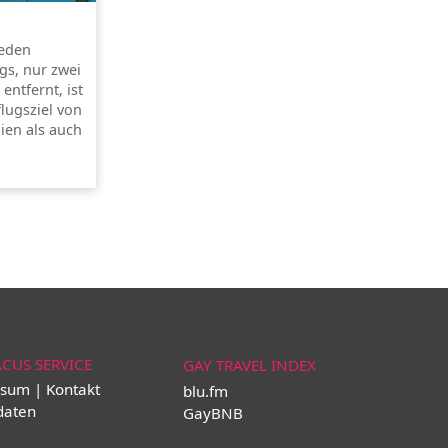
jeden
gs, nur zwei
ntfernt, ist
flugsziel von
ien als auch
ACUS SERVICE
GAY TRAVEL INDEX
sum | Kontakt
blu.fm
daten
GayBNB