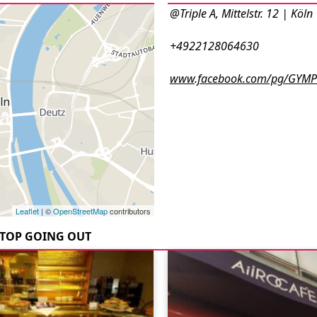
@Triple A, Mittelstr. 12 | Köln
+4922128064630
www.facebook.com/pg/GYMP
Leaflet
| ©
OpenStreetMap
contributors
TOP GOING OUT