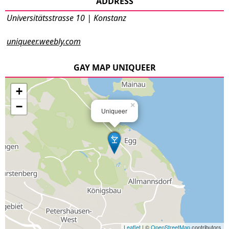
ADDRESS
Universitätsstrasse 10 | Konstanz
uniqueer.weebly.com
GAY MAP UNIQUEER
+
−
×
Uniqueer
Leaflet
| ©
OpenStreetMap
contributors