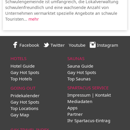
Schwulengemeinde ist umfangreich, die Lokalverwaltung
schwulenfreundlich und eine wachsende Anzahl von
Unternehmen vermarktet spezielle Angebote an schwule
Touristen...
mehr
Facebook
Twitter
Youtube
Instagram
HOTELS
SAUNAS
Hotel Guide
Sauna Guide
Gay Hot Spots
Gay Hot Spots
Top Hotels
Top Saunas
SPARTACUS SERVICE
GOING OUT
Impressum | Kontakt
Pridekalender
Mediadaten
Gay Hot Spots
Apps
Top Locations
Partner
Gay Map
Ihr Spartacus-Eintrag
GAY TRAVEL INDEX