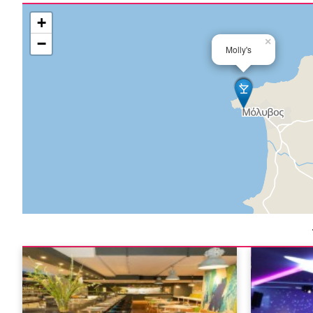
+
−
×
Molly's