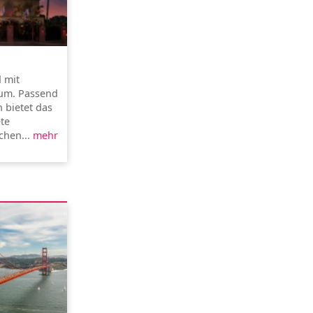
 mit
um. Passend
 bietet das
ete
chen...
mehr