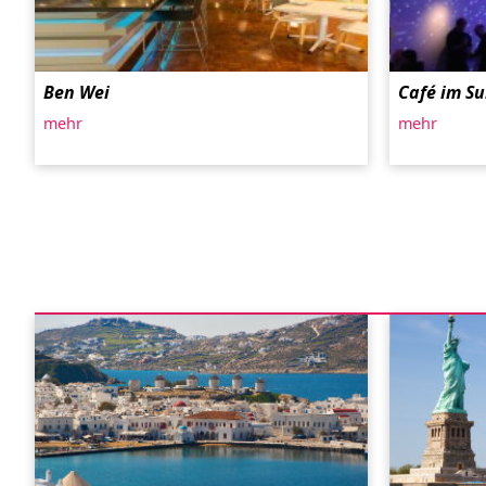
Ben Wei
Café im S
mehr
mehr