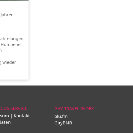
 Jahren
jahrelangen
er Homoehe
n
) wieder
ACUS SERVICE
GAY TRAVEL INDEX
sum | Kontakt
blu.fm
daten
GayBNB