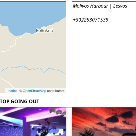
Molivos Harbour | Lesvos
+302253071539
Leaflet
| ©
OpenStreetMap
contributors
TOP GOING OUT