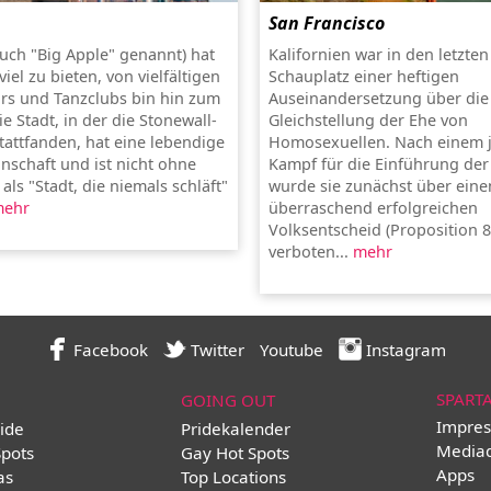
San Francisco
uch "Big Apple" genannt) hat
Kalifornien war in den letzten
viel zu bieten, von vielfältigen
Schauplatz einer heftigen
rs und Tanzclubs bin hin zum
Auseinandersetzung über die
e Stadt, in der die Stonewall-
Gleichstellung der Ehe von
tattfanden, hat eine lebendige
Homosexuellen. Nach einem 
schaft und ist nicht ohne
Kampf für die Einführung d
ls "Stadt, die niemals schläft"
wurde sie zunächst über eine
ehr
überraschend erfolgreichen
Volksentscheid (Proposition 8
verboten...
mehr
Facebook
Twitter
Youtube
Instagram
SPART
GOING OUT
Impres
ide
Pridekalender
Media
Spots
Gay Hot Spots
Apps
as
Top Locations