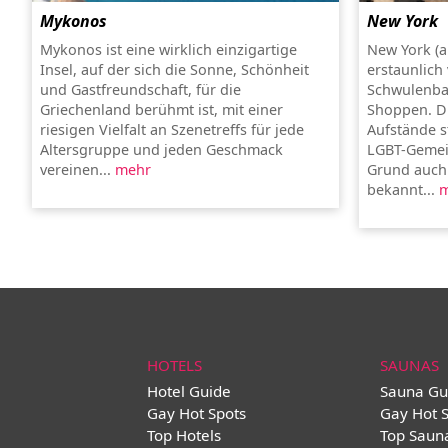
Mykonos
New York
Mykonos ist eine wirklich einzigartige
New York (a
Insel, auf der sich die Sonne, Schönheit
erstaunlich 
und Gastfreundschaft, für die
Schwulenba
Griechenland berühmt ist, mit einer
Shoppen. Di
riesigen Vielfalt an Szenetreffs für jede
Aufstände s
Altersgruppe und jeden Geschmack
LGBT-Gemein
vereinen...
mehr
Grund auch a
bekannt...
m
HOTELS
SAUNAS
Hotel Guide
Sauna Gu
Gay Hot Spots
Gay Hot 
Top Hotels
Top Saun