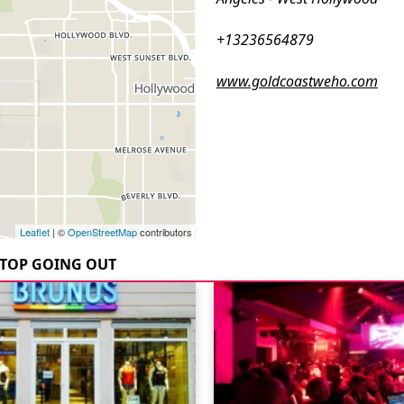
+13236564879
www.goldcoastweho.com
Leaflet
| ©
OpenStreetMap
contributors
TOP GOING OUT