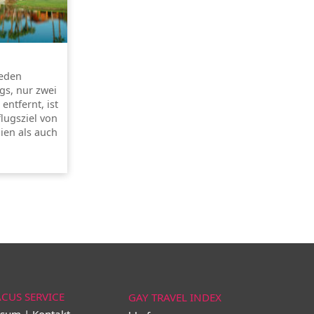
jeden
gs, nur zwei
ntfernt, ist
flugsziel von
ien als auch
ACUS SERVICE
GAY TRAVEL INDEX