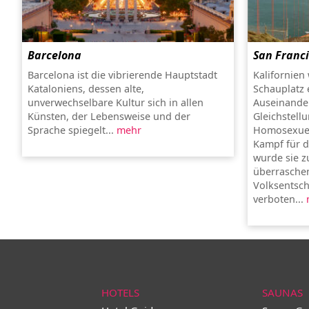
Barcelona
San Franc
Barcelona ist die vibrierende Hauptstadt
Kalifornien 
Kataloniens, dessen alte,
Schauplatz 
unverwechselbare Kultur sich in allen
Auseinande
Künsten, der Lebensweise und der
Gleichstell
Sprache spiegelt...
mehr
Homosexuel
Kampf für 
wurde sie z
überraschen
Volksentsch
verboten...
HOTELS
SAUNAS