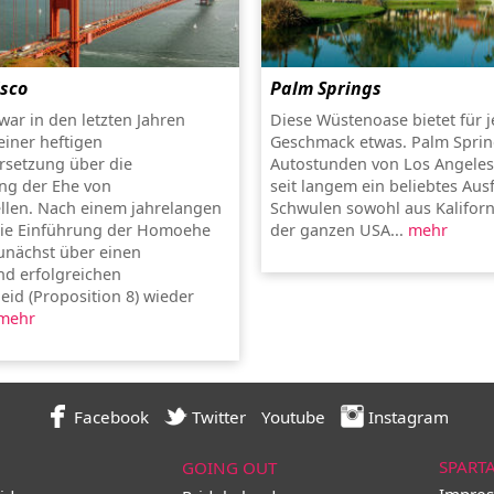
isco
Palm Springs
war in den letzten Jahren
Diese Wüstenoase bietet für 
einer heftigen
Geschmack etwas. Palm Sprin
rsetzung über die
Autostunden von Los Angeles e
ung der Ehe von
seit langem ein beliebtes Aus
len. Nach einem jahrelangen
Schwulen sowohl aus Kaliforn
die Einführung der Homoehe
der ganzen USA...
mehr
unächst über einen
d erfolgreichen
eid (Proposition 8) wieder
mehr
Facebook
Twitter
Youtube
Instagram
SPART
GOING OUT