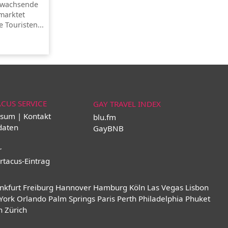
e wachsende
marktet
 Touristen...
ACUS SERVICE
GAY TRAVEL INDEX
sum | Kontakt
blu.fm
daten
GayBNB
r
rtacus-Eintrag
nkfurt
Freiburg
Hannover
Hamburg
Köln
Las Vegas
Lisbon
York
Orlando
Palm Springs
Paris
Perth
Philadelphia
Phuket
n
Zürich