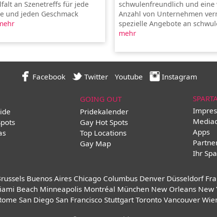
lfalt an Szenetreffs für jede
schwulenfreundlich und ein
pe und jeden Geschmack
Anzahl von Unternehmen ver
mehr
spezielle Angebote an schwule
mehr
Facebook
Twitter
Youtube
Instagram
SPART
GOING OUT
Impres
ide
Pridekalender
Media
Spots
Gay Hot Spots
Apps
as
Top Locations
Partne
Gay Map
Ihr Spa
russels
Buenos Aires
Chicago
Columbus
Denver
Düsseldorf
Fra
iami Beach
Minneapolis
Montréal
München
New Orleans
New 
Rome
San Diego
San Francisco
Stuttgart
Toronto
Vancouver
Wie