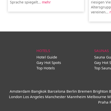
Sprache spiegelt...
mehr
riesigen Vie
Altersgrup
vereinen...
HOTELS
SAUNAS
Hotel Guide
Sauna Gu
Gay Hot Spots
Gay Hot 
Top Hotels
Top Saun
Amsterdam
Bangkok
Barcelona
Berlin
Bremen
Brighton
B
London
Los Angeles
Manchester
Mannheim
Melbourne
M
Praha