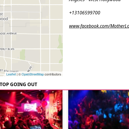
+13106599700
www.facebook.com/MotherL
Leaflet
| ©
OpenStreetMap
contributors
TOP GOING OUT