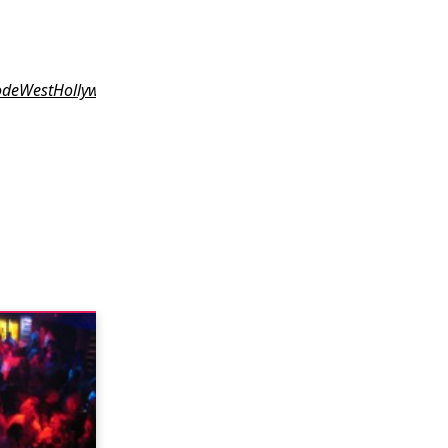
odeWestHollywood