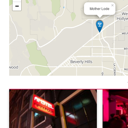
−
×
Mother Lode