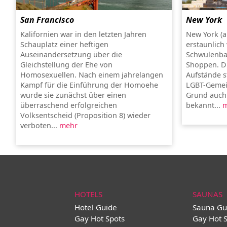
San Francisco
New York
Kalifornien war in den letzten Jahren
New York (a
Schauplatz einer heftigen
erstaunlich 
Auseinandersetzung über die
Schwulenba
Gleichstellung der Ehe von
Shoppen. Di
Homosexuellen. Nach einem jahrelangen
Aufstände s
Kampf für die Einführung der Homoehe
LGBT-Gemein
wurde sie zunächst über einen
Grund auch a
überraschend erfolgreichen
bekannt...
m
Volksentscheid (Proposition 8) wieder
verboten...
mehr
HOTELS
SAUNAS
Hotel Guide
Sauna Gu
Gay Hot Spots
Gay Hot 