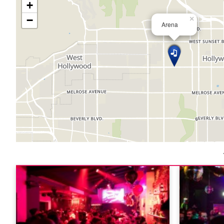
+
−
×
Arena