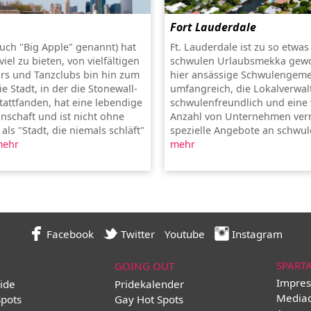
Fort Lauderdale
uch "Big Apple" genannt) hat
Ft. Lauderdale ist zu so etwa
viel zu bieten, von vielfältigen
schwulen Urlaubsmekka gewo
rs und Tanzclubs bin hin zum
hier ansässige Schwulengeme
e Stadt, in der die Stonewall-
umfangreich, die Lokalverwa
tattfanden, hat eine lebendige
schwulenfreundlich und ein
schaft und ist nicht ohne
Anzahl von Unternehmen ver
ls "Stadt, die niemals schläft"
spezielle Angebote an schwule
ehr
mehr
Facebook
Twitter
Youtube
Instagram
SPART
GOING OUT
Impres
ide
Pridekalender
Media
Spots
Gay Hot Spots