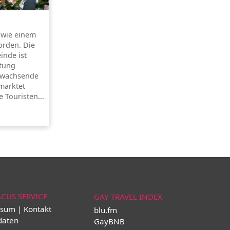
s wie einem
rden. Die
inde ist
ltung
e wachsende
marktet
 Touristen...
ACUS SERVICE
GAY TRAVEL INDEX
sum | Kontakt
blu.fm
daten
GayBNB