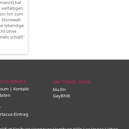
enannt) hat
 vielfältigen
bin hin zum
e Stonewall-
ne lebendige
cht ohne
mals schläft"
ACUS SERVICE
GAY TRAVEL INDEX
sum | Kontakt
blu.fm
daten
GayBNB
r
rtacus-Eintrag