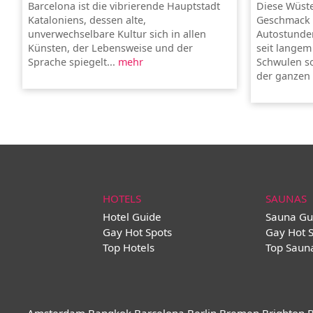
Barcelona ist die vibrierende Hauptstadt
Diese Wüste
Kataloniens, dessen alte,
Geschmack e
unverwechselbare Kultur sich in allen
Autostunden
Künsten, der Lebensweise und der
seit langem
Sprache spiegelt...
mehr
Schwulen so
der ganzen 
HOTELS
SAUNAS
Hotel Guide
Sauna Gu
Gay Hot Spots
Gay Hot 
Top Hotels
Top Saun