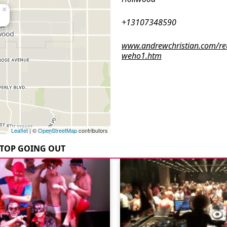
×
+13107348590
www.andrewchristian.com/ret
weho1.htm
Leaflet
| ©
OpenStreetMap
contributors
TOP GOING OUT