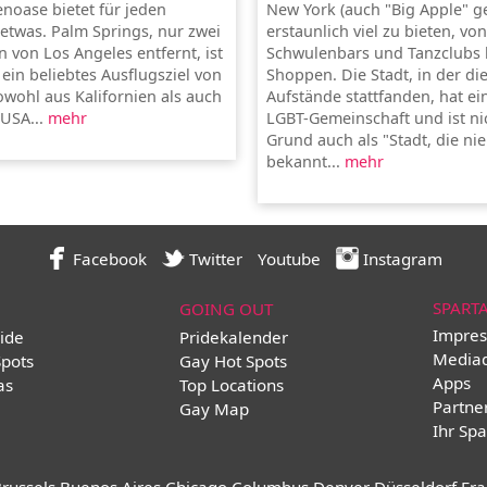
noase bietet für jeden
New York (auch "Big Apple" g
twas. Palm Springs, nur zwei
erstaunlich viel zu bieten, von
 von Los Angeles entfernt, ist
Schwulenbars und Tanzclubs 
 ein beliebtes Ausflugsziel von
Shoppen. Die Stadt, in der di
wohl aus Kalifornien als auch
Aufstände stattfanden, hat ei
USA...
mehr
LGBT-Gemeinschaft und ist ni
Grund auch als "Stadt, die nie
bekannt...
mehr
Facebook
Twitter
Youtube
Instagram
SPART
GOING OUT
Impres
ide
Pridekalender
Media
Spots
Gay Hot Spots
Apps
as
Top Locations
Partne
Gay Map
Ihr Spa