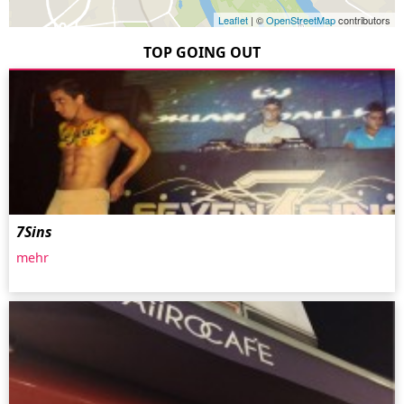
Leaflet
| ©
OpenStreetMap
contributors
TOP GOING OUT
7Sins
mehr