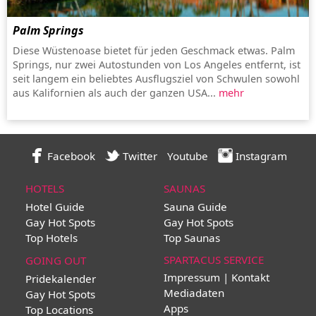
Palm Springs
Diese Wüstenoase bietet für jeden Geschmack etwas. Palm
Springs, nur zwei Autostunden von Los Angeles entfernt, ist
seit langem ein beliebtes Ausflugsziel von Schwulen sowohl
aus Kalifornien als auch der ganzen USA...
mehr
Facebook
Twitter
Youtube
Instagram
HOTELS
SAUNAS
Hotel Guide
Sauna Guide
Gay Hot Spots
Gay Hot Spots
Top Hotels
Top Saunas
SPARTACUS SERVICE
GOING OUT
Impressum | Kontakt
Pridekalender
Mediadaten
Gay Hot Spots
Apps
Top Locations