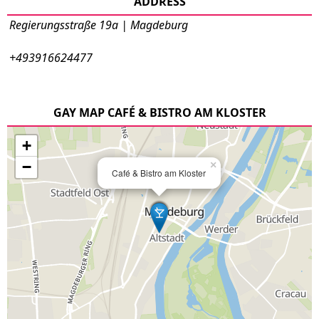
ADDRESS
Regierungsstraße 19a | Magdeburg
+493916624477
GAY MAP CAFÉ & BISTRO AM KLOSTER
+
−
×
Café & Bistro am Kloster