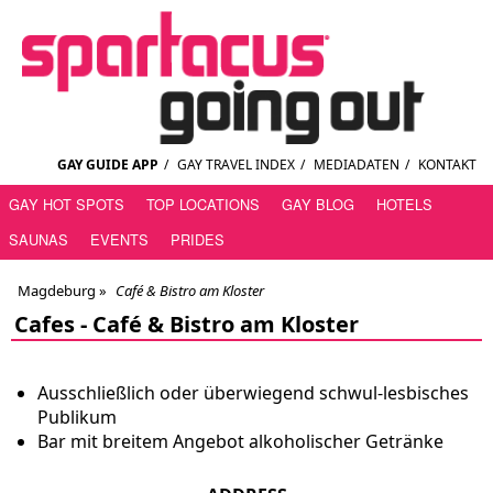
GAY GUIDE APP
/
GAY TRAVEL INDEX
/
MEDIADATEN
/
KONTAKT
GAY HOT SPOTS
TOP LOCATIONS
GAY BLOG
HOTELS
SAUNAS
EVENTS
PRIDES
Magdeburg
»
Café & Bistro am Kloster
Cafes -
Café & Bistro am Kloster
Ausschließlich oder überwiegend schwul-lesbisches
Publikum
Bar mit breitem Angebot alkoholischer Getränke