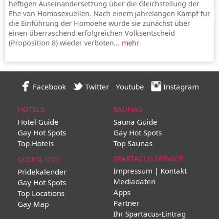
heftigen Auseinandersetzung über die Gleichstellung der
Ehe von Homosexuellen. Nach einem jahrelangen Kampf für
die Einführung der Homoehe wurde sie zunächst über
einen überraschend erfolgreichen Volksentscheid
(Proposition 8) wieder verboten...
mehr
Facebook
Twitter
Youtube
Instagram
HOTELS
SAUNAS
Hotel Guide
Sauna Guide
Gay Hot Spots
Gay Hot Spots
Top Hotels
Top Saunas
SPARTACUS SERVICE
GOING OUT
Impressum | Kontakt
Pridekalender
Mediadaten
Gay Hot Spots
Apps
Top Locations
Partner
Gay Map
Ihr Spartacus-Eintrag