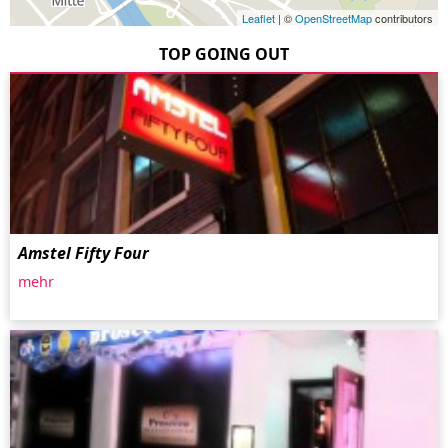
Leaflet
| ©
OpenStreetMap
contributors
TOP GOING OUT
Amstel Fifty Four
mehr