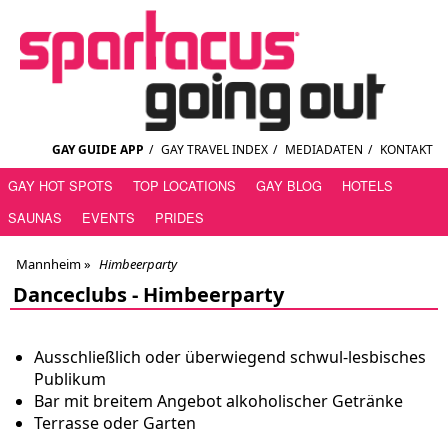
GAY GUIDE APP
/
GAY TRAVEL INDEX
/
MEDIADATEN
/
KONTAKT
GAY HOT SPOTS
TOP LOCATIONS
GAY BLOG
HOTELS
SAUNAS
EVENTS
PRIDES
Mannheim
»
Himbeerparty
Danceclubs -
Himbeerparty
Ausschließlich oder überwiegend schwul-lesbisches
Publikum
Bar mit breitem Angebot alkoholischer Getränke
Terrasse oder Garten