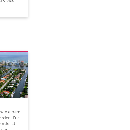
 vieles
s wie einem
rden. Die
inde ist
ltung