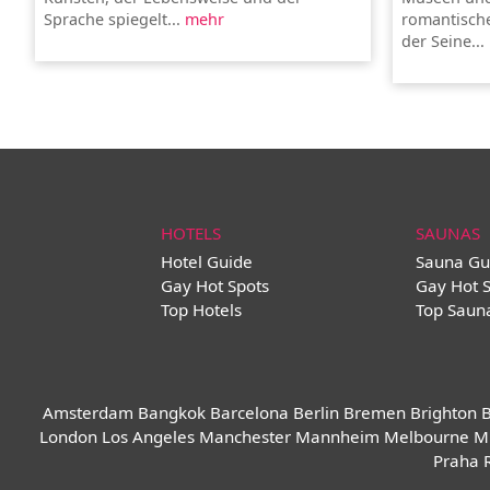
Sprache spiegelt...
mehr
romantische
der Seine...
HOTELS
SAUNAS
Hotel Guide
Sauna Gu
Gay Hot Spots
Gay Hot 
Top Hotels
Top Saun
Amsterdam
Bangkok
Barcelona
Berlin
Bremen
Brighton
B
London
Los Angeles
Manchester
Mannheim
Melbourne
M
Praha