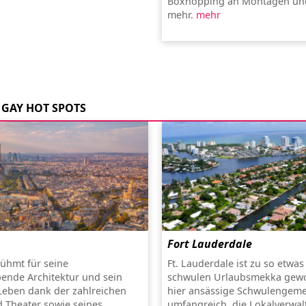
Boxhopping an Montagen und
mehr.
mehr
GAY HOT SPOTS
Fort Lauderdale
rühmt für seine
Ft. Lauderdale ist zu so etwa
ende Architektur und sein
schwulen Urlaubsmekka gewo
 Leben dank der zahlreichen
hier ansässige Schwulengeme
 Theater sowie seines
umfangreich, die Lokalverwa