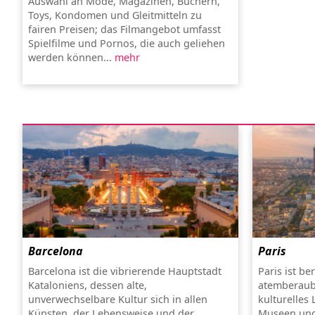
Auswahl an Mode, Magazinen, Büchern,
Toys, Kondomen und Gleitmitteln zu
fairen Preisen; das Filmangebot umfasst
Spielfilme und Pornos, die auch geliehen
werden können...
mehr
Barcelona
Paris
Barcelona ist die vibrierende Hauptstadt
Paris ist be
Kataloniens, dessen alte,
atemberaub
unverwechselbare Kultur sich in allen
kulturelles
Künsten, der Lebensweise und der
Museen und