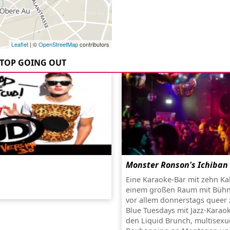
Leaflet
| ©
OpenStreetMap
contributors
TOP GOING OUT
Monster Ronson's Ichiban
Eine Karaoke-Bar mit zehn K
einem großen Raum mit Bühn
vor allem donnerstags queer z
Blue Tuesdays mit Jazz-Karao
den Liquid Brunch, multisexu