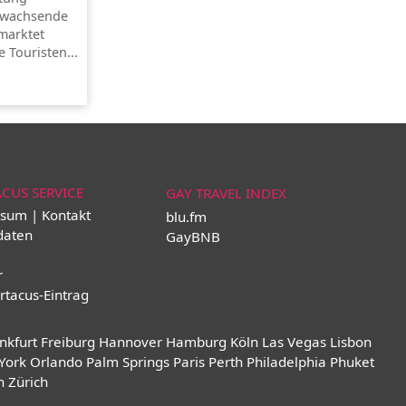
e wachsende
marktet
 Touristen...
ACUS SERVICE
GAY TRAVEL INDEX
sum | Kontakt
blu.fm
daten
GayBNB
r
rtacus-Eintrag
nkfurt
Freiburg
Hannover
Hamburg
Köln
Las Vegas
Lisbon
York
Orlando
Palm Springs
Paris
Perth
Philadelphia
Phuket
n
Zürich