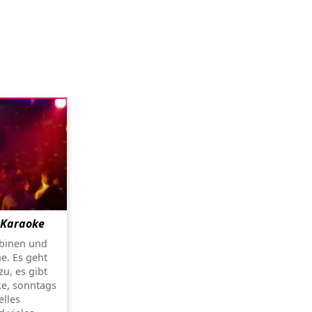
 Karaoke
abinen und
e. Es geht
u, es gibt
ke, sonntags
elles