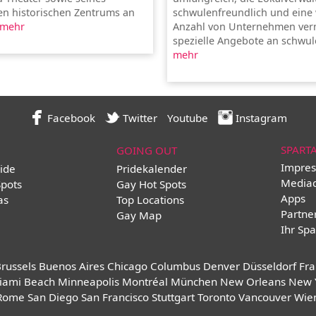
n historischen Zentrums an
schwulenfreundlich und ein
mehr
Anzahl von Unternehmen ver
spezielle Angebote an schwule
mehr
Facebook
Twitter
Youtube
Instagram
SPART
GOING OUT
Impres
ide
Pridekalender
Media
Spots
Gay Hot Spots
Apps
as
Top Locations
Partne
Gay Map
Ihr Spa
russels
Buenos Aires
Chicago
Columbus
Denver
Düsseldorf
Fra
iami Beach
Minneapolis
Montréal
München
New Orleans
New 
Rome
San Diego
San Francisco
Stuttgart
Toronto
Vancouver
Wie