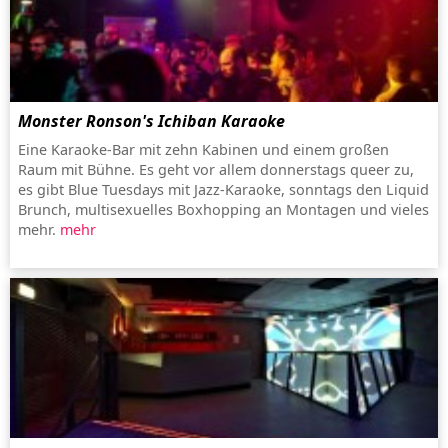
Monster Ronson's Ichiban Karaoke
Eine Karaoke-Bar mit zehn Kabinen und einem großen
Raum mit Bühne. Es geht vor allem donnerstags queer zu,
es gibt Blue Tuesdays mit Jazz-Karaoke, sonntags den Liquid
Brunch, multisexuelles Boxhopping an Montagen und vieles
mehr.
mehr