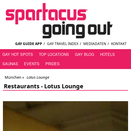
GAY GUIDE APP
/
GAY TRAVEL INDEX
/
MEDIADATEN
/
KONTAKT
GAY HOT SPOTS
TOP LOCATIONS
GAY BLOG
HOTELS
SAUNAS
EVENTS
PRIDES
München
»
Lotus Lounge
Restaurants -
Lotus Lounge