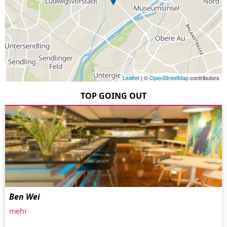
Leaflet
| ©
OpenStreetMap
contributors
TOP GOING OUT
Ben Wei
mehr