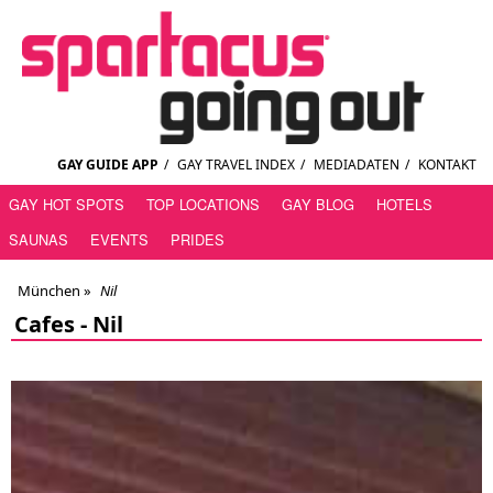
GAY GUIDE APP
/
GAY TRAVEL INDEX
/
MEDIADATEN
/
KONTAKT
GAY HOT SPOTS
TOP LOCATIONS
GAY BLOG
HOTELS
SAUNAS
EVENTS
PRIDES
München
»
Nil
Cafes -
Nil