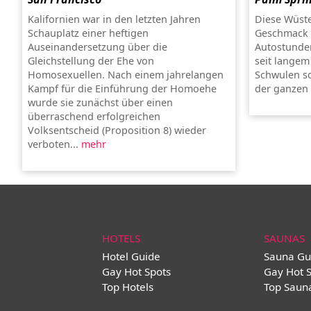
Kalifornien war in den letzten Jahren
Diese Wüste
Schauplatz einer heftigen
Geschmack e
Auseinandersetzung über die
Autostunden
Gleichstellung der Ehe von
seit langem
Homosexuellen. Nach einem jahrelangen
Schwulen so
Kampf für die Einführung der Homoehe
der ganzen 
wurde sie zunächst über einen
überraschend erfolgreichen
Volksentscheid (Proposition 8) wieder
verboten...
mehr
HOTELS
SAUNAS
Hotel Guide
Sauna Gu
Gay Hot Spots
Gay Hot 
Top Hotels
Top Saun