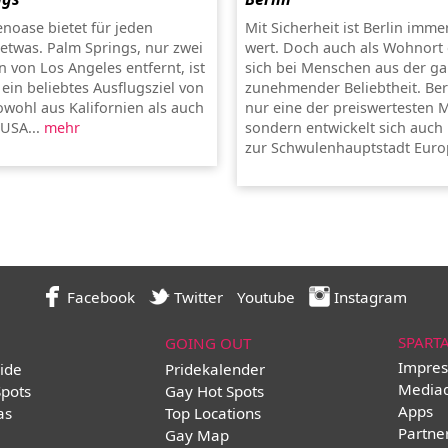
noase bietet für jeden
Mit Sicherheit ist Berlin imme
twas. Palm Springs, nur zwei
wert. Doch auch als Wohnort 
 von Los Angeles entfernt, ist
sich bei Menschen aus der g
 ein beliebtes Ausflugsziel von
zunehmender Beliebtheit. Berl
wohl aus Kalifornien als auch
nur eine der preiswertesten 
USA...
mehr
sondern entwickelt sich auc
zur Schwulenhauptstadt Euro
Facebook
Twitter
Youtube
Instagram
SPART
GOING OUT
Impres
ide
Pridekalender
Media
Spots
Gay Hot Spots
Apps
as
Top Locations
Partne
Gay Map