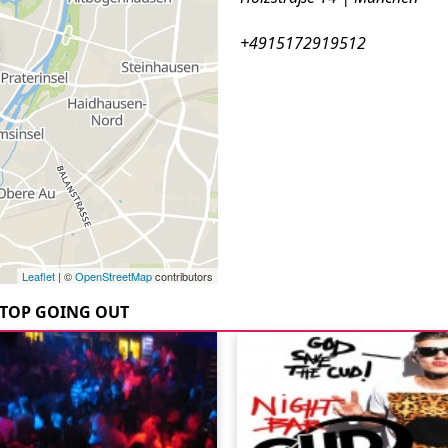
+4915172919512
Leaflet
| ©
OpenStreetMap
contributors
TOP GOING OUT