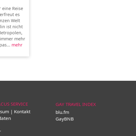
r eine Reise
erfreut es
anzen Welt
in ist nicht
Metropolen,
h immer mehr
pas...
mehr
ACUS SERVICE
GAY TRAVEL INDEX
sum | Kontakt
blu.fm
daten
GayBNB
r