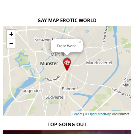
GAY MAP EROTIC WORLD
+
−
×
Erotic World
Leaflet
| ©
OpenStreetMap
contributors
TOP GOING OUT