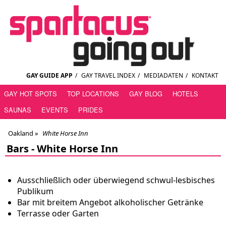
GAY GUIDE APP
/
GAY TRAVEL INDEX
/
MEDIADATEN
/
KONTAKT
GAY HOT SPOTS
TOP LOCATIONS
GAY BLOG
HOTELS
SAUNAS
EVENTS
PRIDES
Oakland
»
White Horse Inn
Bars -
White Horse Inn
Ausschließlich oder überwiegend schwul-lesbisches
Publikum
Bar mit breitem Angebot alkoholischer Getränke
Terrasse oder Garten