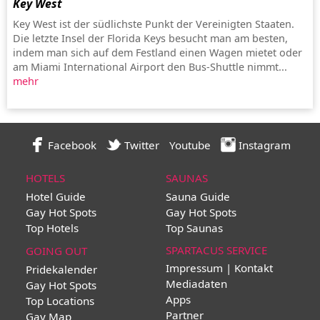
Key West
Key West ist der südlichste Punkt der Vereinigten Staaten.
Die letzte Insel der Florida Keys besucht man am besten,
indem man sich auf dem Festland einen Wagen mietet oder
am Miami International Airport den Bus-Shuttle nimmt...
mehr
Facebook
Twitter
Youtube
Instagram
HOTELS
SAUNAS
Hotel Guide
Sauna Guide
Gay Hot Spots
Gay Hot Spots
Top Hotels
Top Saunas
SPARTACUS SERVICE
GOING OUT
Impressum | Kontakt
Pridekalender
Mediadaten
Gay Hot Spots
Apps
Top Locations
Partner
Gay Map