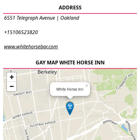
ADDRESS
6551 Telegraph Avenue | Oakland
+15106523820
www.whitehorsebar.com
GAY MAP WHITE HORSE INN
+
−
×
White Horse Inn