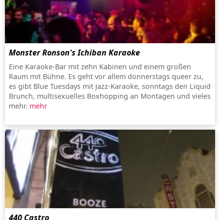
Monster Ronson's Ichiban Karaoke
Eine Karaoke-Bar mit zehn Kabinen und einem großen
Raum mit Bühne. Es geht vor allem donnerstags queer zu,
es gibt Blue Tuesdays mit Jazz-Karaoke, sonntags den Liquid
Brunch, multisexuelles Boxhopping an Montagen und vieles
mehr.
mehr
440 Castro