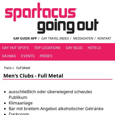
GAY GUIDE APP
/
GAY TRAVEL INDEX
/
MEDIADATEN
/
KONTAKT
GAY HOT SPOTS
TOP LOCATIONS
GAY BLOG
HOTELS
SAUNAS
EVENTS
PRIDES
Paris
»
Full Metal
Men's Clubs -
Full Metal
ausschließlich oder überwiegend schwules
Publikum
Klimaanlage
Bar mit breitem Angebot alkoholischer Getränke
Darkroom