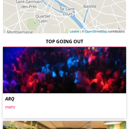
Leaflet
| ©
OpenStreetMap
contributors
TOP GOING OUT
ARQ
mehr