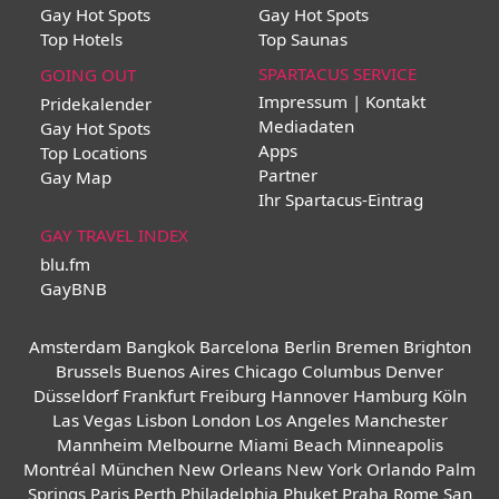
Gay Hot Spots
Gay Hot Spots
Top Hotels
Top Saunas
SPARTACUS SERVICE
GOING OUT
Impressum | Kontakt
Pridekalender
Mediadaten
Gay Hot Spots
Apps
Top Locations
Partner
Gay Map
Ihr Spartacus-Eintrag
GAY TRAVEL INDEX
blu.fm
GayBNB
Amsterdam
Bangkok
Barcelona
Berlin
Bremen
Brighton
Brussels
Buenos Aires
Chicago
Columbus
Denver
Düsseldorf
Frankfurt
Freiburg
Hannover
Hamburg
Köln
Las Vegas
Lisbon
London
Los Angeles
Manchester
Mannheim
Melbourne
Miami Beach
Minneapolis
Montréal
München
New Orleans
New York
Orlando
Palm
Springs
Paris
Perth
Philadelphia
Phuket
Praha
Rome
San