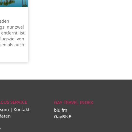
jeden
gs, nur zwei
ntfernt, ist
flugsziel von
ien als auch
ACUS SERVICE
GAY TRAVEL INDEX
sum | Kontakt
blu.fm
daten
GayBNB
r