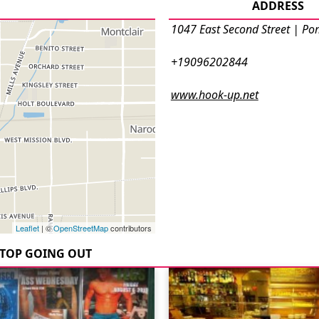
ADDRESS
1047 East Second Street | P
+19096202844
www.hook-up.net
Leaflet
| ©
OpenStreetMap
contributors
TOP GOING OUT