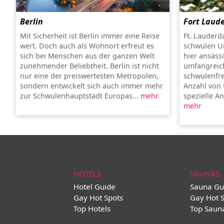
Berlin
Fort Laud
Mit Sicherheit ist Berlin immer eine Reise
Ft. Lauderd
wert. Doch auch als Wohnort erfreut es
schwulen U
sich bei Menschen aus der ganzen Welt
hier ansäss
zunehmender Beliebtheit. Berlin ist nicht
umfangreich
nur eine der preiswertesten Metropolen,
schwulenfr
sondern entwickelt sich auch immer mehr
Anzahl von
zur Schwulenhauptstadt Europas...
mehr
spezielle A
mehr
HOTELS
SAUNAS
Hotel Guide
Sauna Gu
Gay Hot Spots
Gay Hot 
Top Hotels
Top Saun