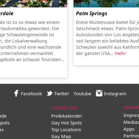
erdale
Palm Springs
ale ist zu so etwas wie einem
Diese Wüstenoase bietet für 
rlaubsmekka geworden. Die
Geschmack etwas. Palm Sprin
ige Schwulengemeinde ist
Autostunden von Los Angeles e
, die Lokalverwaltung
seit langem ein beliebtes Aus
eundlich und eine wachsende
Schwulen sowohl aus Kaliforn
 Unternehmen vermarktet
der ganzen USA...
mehr
ngebote an schwule Touristen...
Facebook
Twitter
Youtube
Instagram
SPART
GOING OUT
Impres
ide
Pridekalender
Media
Spots
Gay Hot Spots
Apps
as
Top Locations
Partne
Gay Map