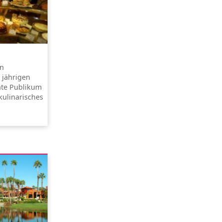
in
 jährigen
hte Publikum
kulinarisches