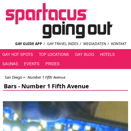
GAY GUIDE APP
/
GAY TRAVEL INDEX
/
MEDIADATEN
/
KONTAKT
GAY HOT SPOTS
TOP LOCATIONS
GAY BLOG
HOTELS
SAUNAS
EVENTS
PRIDES
San Diego
»
Number 1 Fifth Avenue
Bars -
Number 1 Fifth Avenue