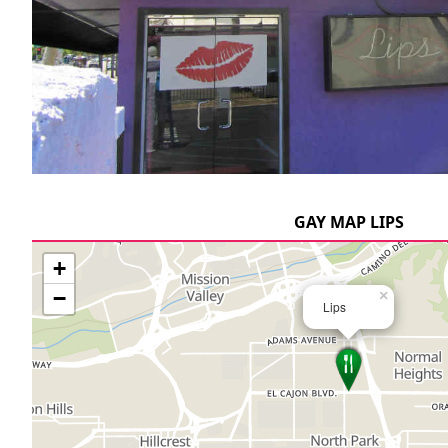
GAY MAP LIPS
+
−
×
Lips