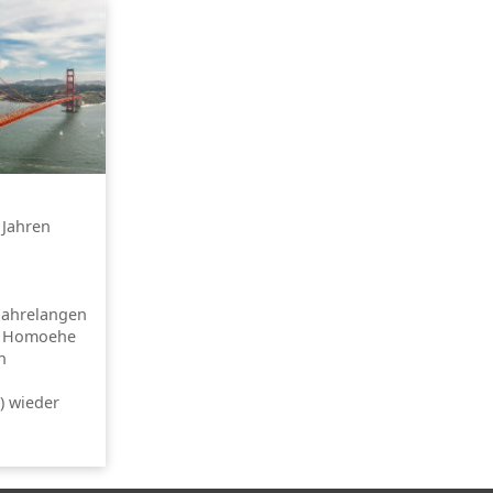
 Jahren
jahrelangen
er Homoehe
n
) wieder