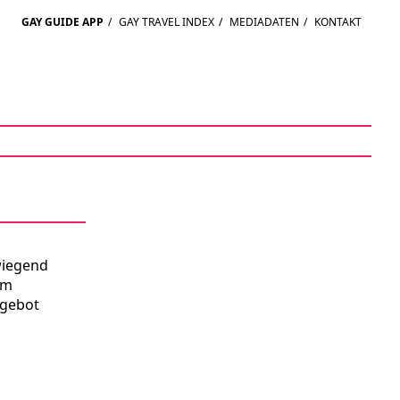
GAY GUIDE APP
/
GAY TRAVEL INDEX
/
MEDIADATEN
/
KONTAKT
wiegend
um
ngebot