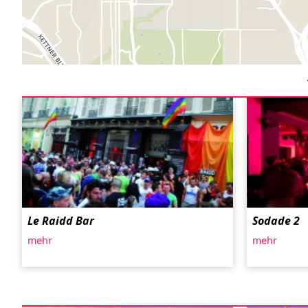
Le Raidd Bar
Sodade 2
mehr
mehr