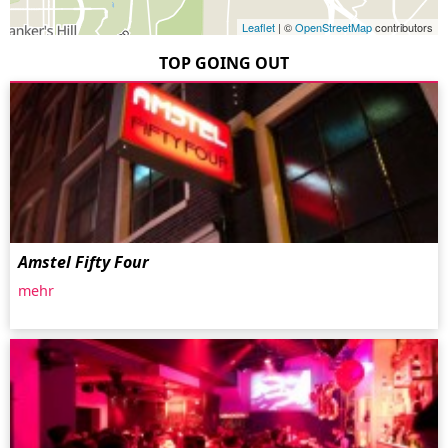
Leaflet
| ©
OpenStreetMap
contributors
TOP GOING OUT
Amstel Fifty Four
mehr