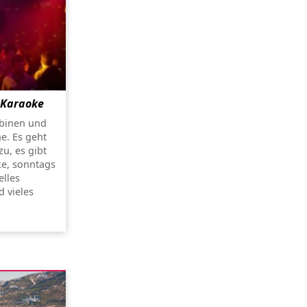
 Karaoke
abinen und
e. Es geht
u, es gibt
ke, sonntags
elles
 vieles