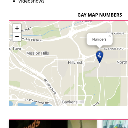
Videoshows
GAY MAP NUMBERS
+
−
×
Numbers