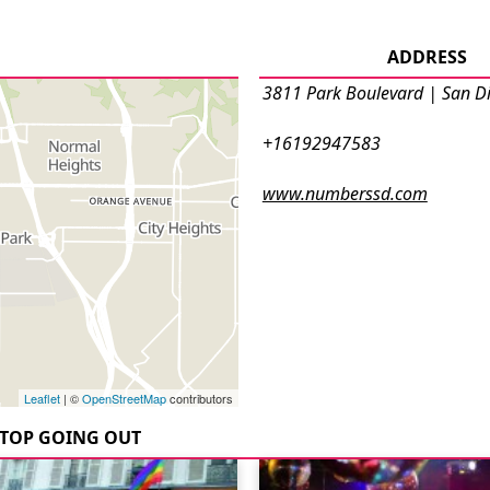
ADDRESS
3811 Park Boulevard | San D
+16192947583
www.numberssd.com
Leaflet
| ©
OpenStreetMap
contributors
TOP GOING OUT