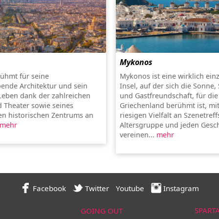
Mykonos
rühmt für seine
Mykonos ist eine wirklich ein
ende Architektur und sein
Insel, auf der sich die Sonne,
 Leben dank der zahlreichen
und Gastfreundschaft, für die
 Theater sowie seines
Griechenland berühmt ist, mit
n historischen Zentrums an
riesigen Vielfalt an Szenetreff
mehr
Altersgruppe und jeden Ges
vereinen...
mehr
Facebook
Twitter
Youtube
Instagram
SPART
GOING OUT