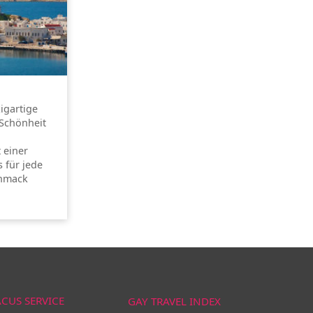
zigartige
 Schönheit
 einer
s für jede
chmack
ACUS SERVICE
GAY TRAVEL INDEX