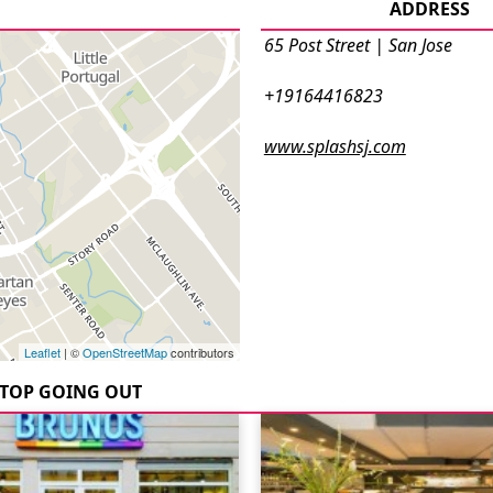
ADDRESS
65 Post Street | San Jose
+19164416823
www.splashsj.com
Leaflet
| ©
OpenStreetMap
contributors
TOP GOING OUT