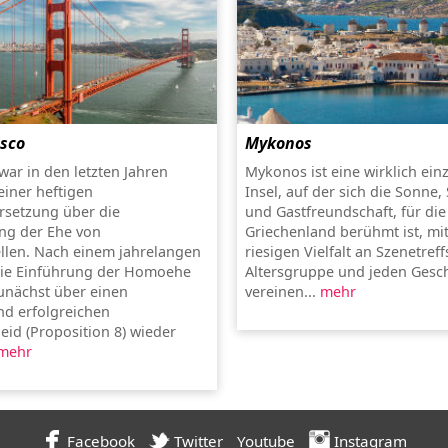
isco
Mykonos
war in den letzten Jahren
Mykonos ist eine wirklich ein
einer heftigen
Insel, auf der sich die Sonne,
rsetzung über die
und Gastfreundschaft, für die
ung der Ehe von
Griechenland berühmt ist, mit
len. Nach einem jahrelangen
riesigen Vielfalt an Szenetreff
die Einführung der Homoehe
Altersgruppe und jeden Ges
unächst über einen
vereinen...
mehr
d erfolgreichen
eid (Proposition 8) wieder
mehr
Facebook
Twitter
Youtube
Instagram