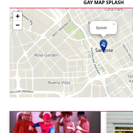
GAY MAP SPLASH
+
−
×
Splash