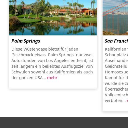
Palm Springs
San Franc
Diese Wüstenoase bietet für jeden
Kalifornien 
Geschmack etwas. Palm Springs, nur zwei
Schauplatz 
Autostunden von Los Angeles entfernt, ist
Auseinande
seit langem ein beliebtes Ausflugsziel von
Gleichstell
Schwulen sowohl aus Kalifornien als auch
Homosexuel
der ganzen USA...
mehr
Kampf für 
wurde sie z
überraschen
Volksentsch
verboten...