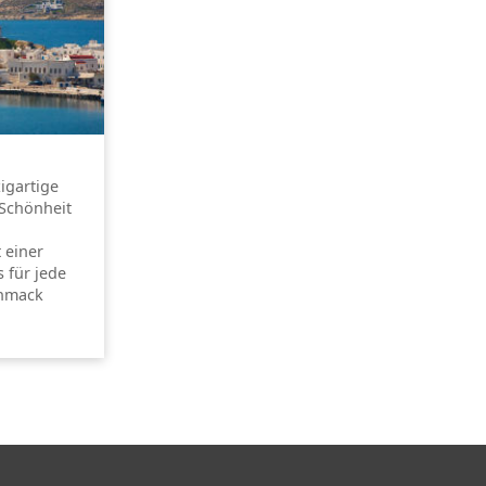
zigartige
 Schönheit
 einer
s für jede
chmack