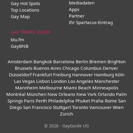
Mediadaten
Gay Hot Spots
Apps
Top Locations
Partner
Gay Map
Ihr Spartacus-Eintrag
GAY TRAVEL INDEX
blu.fm
GayBNB
Amsterdam
Bangkok
Barcelona
Berlin
Bremen
Brighton
Brussels
Buenos Aires
Chicago
Columbus
Denver
Düsseldorf
Frankfurt
Freiburg
Hannover
Hamburg
Köln
Las Vegas
Lisbon
London
Los Angeles
Manchester
Mannheim
Melbourne
Miami Beach
Minneapolis
Montréal
München
New Orleans
New York
Orlando
Palm
Springs
Paris
Perth
Philadelphia
Phuket
Praha
Rome
San
Diego
San Francisco
Stuttgart
Toronto
Vancouver
Wien
Zürich
© 2026 - GayGuide UG