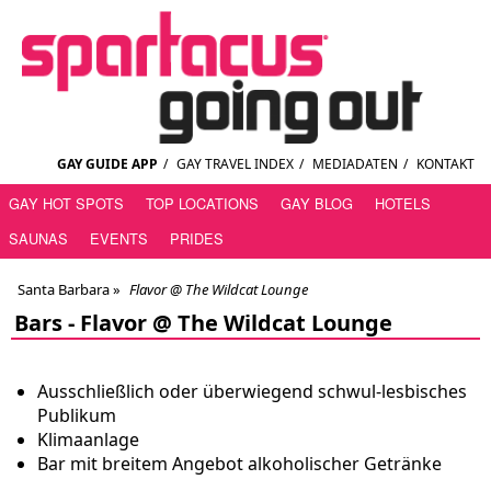
GAY GUIDE APP
/
GAY TRAVEL INDEX
/
MEDIADATEN
/
KONTAKT
GAY HOT SPOTS
TOP LOCATIONS
GAY BLOG
HOTELS
SAUNAS
EVENTS
PRIDES
Santa Barbara
»
Flavor @ The Wildcat Lounge
Bars -
Flavor @ The Wildcat Lounge
Ausschließlich oder überwiegend schwul-lesbisches
Publikum
Klimaanlage
Bar mit breitem Angebot alkoholischer Getränke