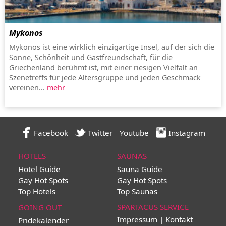
Mykonos
Mykonos ist eine wirklich einzigartige Insel, auf der sich die
Sonne, Schönheit und Gastfreundschaft, für die
Griechenland berühmt ist, mit einer riesigen Vielfalt an
Szenetreffs für jede Altersgruppe und jeden Geschmack
vereinen...
mehr
Facebook
Twitter
Youtube
Instagram
HOTELS
SAUNAS
Hotel Guide
Sauna Guide
Gay Hot Spots
Gay Hot Spots
Top Hotels
Top Saunas
SPARTACUS SERVICE
GOING OUT
Impressum | Kontakt
Pridekalender