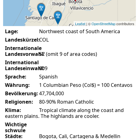
Leaflet
| ©
OpenStreetMap
contributors
Lage:
Northwest coast of South America
Landeskürzel:
COL
Internationale
Landesvorwahl:
57 (omit 9 of area codes)
International
Landeseinwahl:
009
Sprache:
Spanish
Währung:
1 Columbian Peso (Col$) = 100 Centavos
Bevölkerung:
47,704,000
Religionen:
80-90% Roman Catholic
Klima:
Tropical climate along the coast and
eastern plains. The highlands are cooler.
Wichtige
schwule
Städte:
Bogota, Cali, Cartagena & Medellin