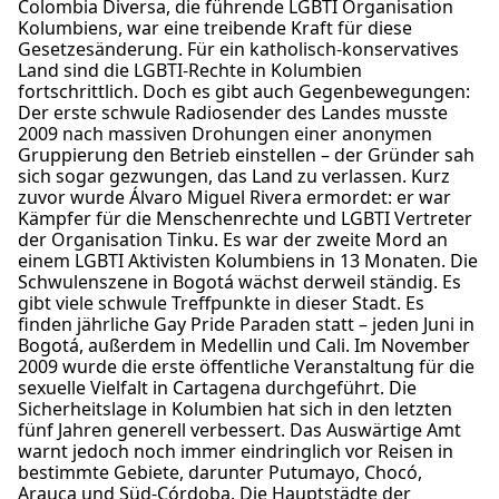
Colombia Diversa, die führende LGBTI Organisation
Kolumbiens, war eine treibende Kraft für diese
Gesetzesänderung. Für ein katholisch-konservatives
Land sind die LGBTI-Rechte in Kolumbien
fortschrittlich. Doch es gibt auch Gegenbewegungen:
Der erste schwule Radiosender des Landes musste
2009 nach massiven Drohungen einer anonymen
Gruppierung den Betrieb einstellen – der Gründer sah
sich sogar gezwungen, das Land zu verlassen. Kurz
zuvor wurde Álvaro Miguel Rivera ermordet: er war
Kämpfer für die Menschenrechte und LGBTI Vertreter
der Organisation Tinku. Es war der zweite Mord an
einem LGBTI Aktivisten Kolumbiens in 13 Monaten. Die
Schwulenszene in Bogotá wächst derweil ständig. Es
gibt viele schwule Treffpunkte in dieser Stadt. Es
finden jährliche Gay Pride Paraden statt – jeden Juni in
Bogotá, außerdem in Medellin und Cali. Im November
2009 wurde die erste öffentliche Veranstaltung für die
sexuelle Vielfalt in Cartagena durchgeführt. Die
Sicherheitslage in Kolumbien hat sich in den letzten
fünf Jahren generell verbessert. Das Auswärtige Amt
warnt jedoch noch immer eindringlich vor Reisen in
bestimmte Gebiete, darunter Putumayo, Chocó,
Arauca und Süd-Córdoba. Die Hauptstädte der