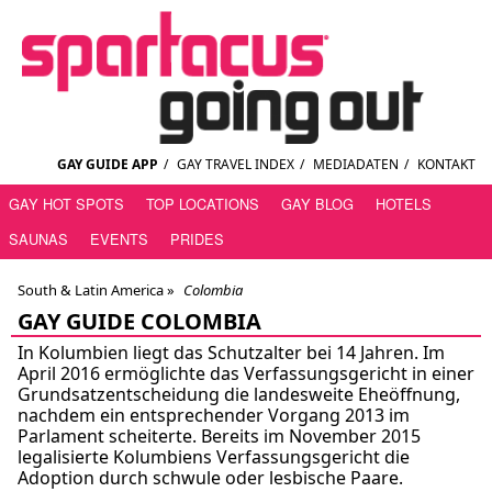
GAY GUIDE APP
/
GAY TRAVEL INDEX
/
MEDIADATEN
/
KONTAKT
GAY HOT SPOTS
TOP LOCATIONS
GAY BLOG
HOTELS
SAUNAS
EVENTS
PRIDES
South & Latin America »
Colombia
GAY GUIDE COLOMBIA
In Kolumbien liegt das Schutzalter bei 14 Jahren. Im
April 2016 ermöglichte das Verfassungsgericht in einer
Grundsatzentscheidung die landesweite Eheöffnung,
nachdem ein entsprechender Vorgang 2013 im
Parlament scheiterte. Bereits im November 2015
legalisierte Kolumbiens Verfassungsgericht die
Adoption durch schwule oder lesbische Paare.