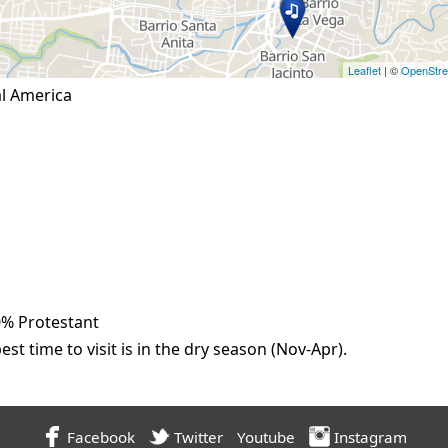
Leaflet
| ©
OpenStr
al America
0% Protestant
est time to visit is in the dry season (Nov-Apr).
Facebook
Twitter
Youtube
Instagram