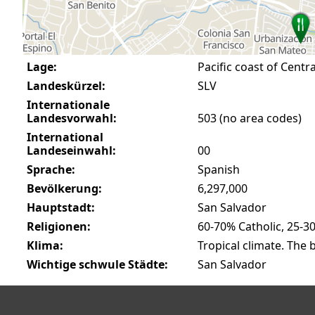
Lage:
Pacific coast of Centr
Landeskürzel:
SLV
Internationale
Landesvorwahl:
503 (no area codes)
International
Landeseinwahl:
00
Sprache:
Spanish
Bevölkerung:
6,297,000
Hauptstadt:
San Salvador
Religionen:
60-70% Catholic, 25-3
Klima:
Tropical climate. The b
Wichtige schwule Städte:
San Salvador