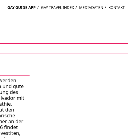
GAY GUIDE APP
/
GAY TRAVEL INDEX
/
MEDIADATEN
/
KONTAKT
 werden
n und gute
mung des
alvador mit
thie,
ut den
rische
mer an der
6 findet
vestiten,