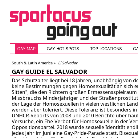
GAY MAP
GAY HOT SPOTS
TOP LOCATIONS
G
South & Latin America »
El Salvador
GAY GUIDE EL SALVADOR
Das Schutzalter liegt bei 18 Jahren, unabhängig von d
keine Bestimmungen gegen Homosexualität an sich er
Sitten", die den Richtern großen Ermessensspielrau
Missbrauchs Minderjähriger und der Straßenprostitutio
der Lage der Homosexuellen in vielen westlichen Länd
werden aber toleriert. Diese Toleranz ist besonders i
UNHCR-Reports von 2008 und 2010 Berichte über häuf
Versuche, ein Ehe-Verbot für Homosexuelle in der Ver
Oppositionspartei. 2018 wurde sexuelle Identität end
jedes Jahr im Juni eine Gay-Pride-Parade statt. Bisexua