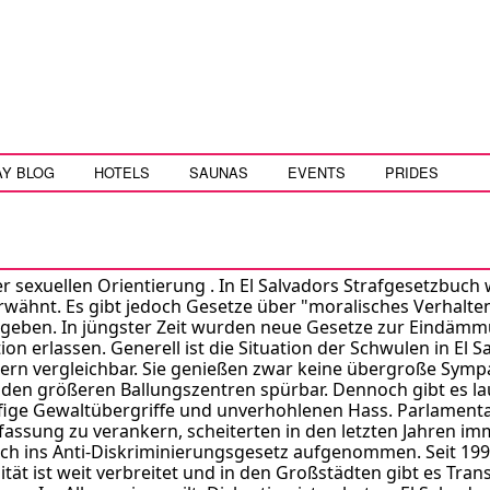
AY BLOG
HOTELS
SAUNAS
EVENTS
PRIDES
er sexuellen Orientierung . In El Salvadors Strafgesetzbuch
wähnt. Es gibt jedoch Gesetze über "moralisches Verhalte
m geben. In jüngster Zeit wurden neue Gesetze zur Eindäm
n erlassen. Generell ist die Situation der Schwulen in El S
ern vergleichbar. Sie genießen zwar keine übergroße Sympa
n den größeren Ballungszentren spürbar. Dennoch gibt es la
ige Gewaltübergriffe und unverhohlenen Hass. Parlamenta
fassung zu verankern, scheiterten in den letzten Jahren im
lich ins Anti-Diskriminierungsgesetz aufgenommen. Seit 199
lität ist weit verbreitet und in den Großstädten gibt es Trans