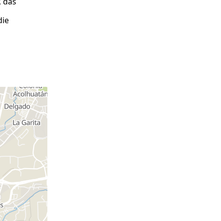
, das
die