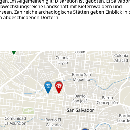
gen. Im Allgemeinen gilt: Diskretion ist geboten. El Salvador
r abwechslungsreiche Landschaft mit Kiefernwäldern und
een. Zahlreiche archäologische Stätten geben Einblick in 
en abgeschiedenen Dörfern.