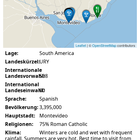
Leaflet
| ©
OpenStreetMap
contributors
Lage:
South America
Landeskürzel:
URY
Internationale
Landesvorwahl:
598
International
Landeseinwahl:
00
Sprache:
Spanish
Bevölkerung:
3,395,000
Hauptstadt:
Montevideo
Religionen:
75% Roman Catholic
Klima:
Winters are cold and wet with frequent
rainfall. Summers are very hot. Best time to visit from