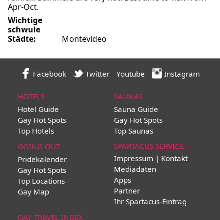
Apr-Oct.
Wichtige
schwule
Städte:
Montevideo
Facebook
Twitter
Youtube
Instagram
HOTELS
SAUNAS
Hotel Guide
Sauna Guide
Gay Hot Spots
Gay Hot Spots
Top Hotels
Top Saunas
SPARTACUS SERVICE
GOING OUT
Impressum | Kontakt
Pridekalender
Mediadaten
Gay Hot Spots
Apps
Top Locations
Partner
Gay Map
Ihr Spartacus-Eintrag
GAY TRAVEL INDEX