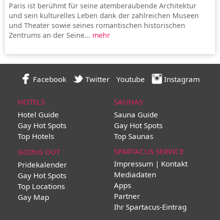
Paris ist berühmt für seine atemberaubende Architektur
und sein kulturelles Leben dank der zahlreichen Museen
und Theater sowie seines romantischen historischen
Zentrums an der Seine...
mehr
Facebook
Twitter
Youtube
Instagram
HOTELS
SAUNAS
Hotel Guide
Sauna Guide
Gay Hot Spots
Gay Hot Spots
Top Hotels
Top Saunas
SPARTACUS SERVICE
GOING OUT
Impressum | Kontakt
Pridekalender
Mediadaten
Gay Hot Spots
Apps
Top Locations
Partner
Gay Map
Ihr Spartacus-Eintrag