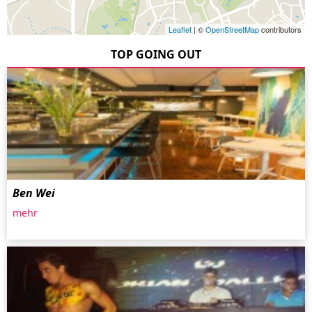
Leaflet
| ©
OpenStreetMap
contributors
TOP GOING OUT
Ben Wei
mehr