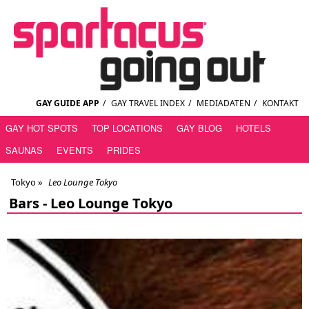
GAY GUIDE APP
/
GAY TRAVEL INDEX
/
MEDIADATEN
/
KONTAKT
GAY HOT SPOTS
TOP LOCATIONS
GAY BLOG
HOTELS
SAUNAS
EVENTS
PRIDES
Tokyo
»
Leo Lounge Tokyo
Bars -
Leo Lounge Tokyo