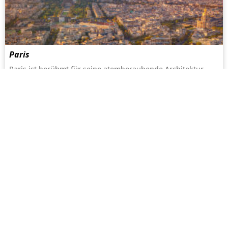
Paris
Paris ist berühmt für seine atemberaubende Architektur
und sein kulturelles Leben dank der zahlreichen Museen
und Theater sowie seines romantischen historischen
Zentrums an der Seine...
mehr
Mykonos