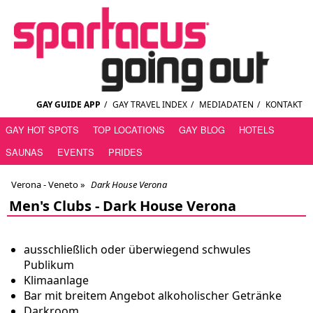
GAY GUIDE APP
/
GAY TRAVEL INDEX
/
MEDIADATEN
/
KONTAKT
GAY HOT SPOTS
TOP LOCATIONS
GAY BLOG
HOTELS
SAUNAS
EVENTS
PRIDES
Verona - Veneto
»
Dark House Verona
Men's Clubs -
Dark House Verona
ausschließlich oder überwiegend schwules
Publikum
Klimaanlage
Bar mit breitem Angebot alkoholischer Getränke
Darkroom