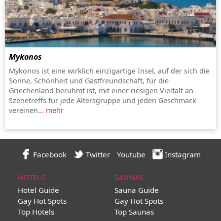
Mykonos
Mykonos ist eine wirklich einzigartige Insel, auf der sich die
Sonne, Schönheit und Gastfreundschaft, für die
Griechenland berühmt ist, mit einer riesigen Vielfalt an
Szenetreffs für jede Altersgruppe und jeden Geschmack
vereinen...
mehr
Facebook
Twitter
Youtube
Instagram
HOTELS
SAUNAS
Hotel Guide
Sauna Guide
Gay Hot Spots
Gay Hot Spots
Top Hotels
Top Saunas