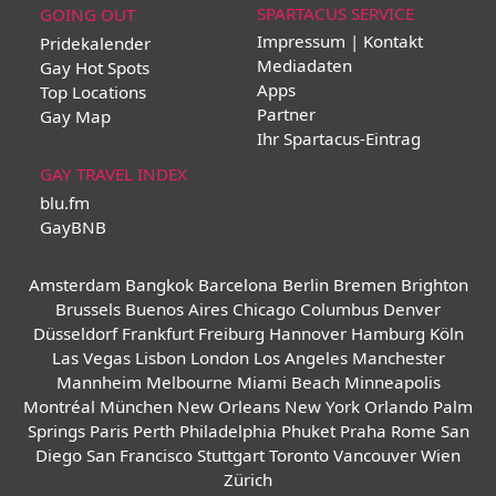
SPARTACUS SERVICE
GOING OUT
Impressum | Kontakt
Pridekalender
Mediadaten
Gay Hot Spots
Apps
Top Locations
Partner
Gay Map
Ihr Spartacus-Eintrag
GAY TRAVEL INDEX
blu.fm
GayBNB
Amsterdam
Bangkok
Barcelona
Berlin
Bremen
Brighton
Brussels
Buenos Aires
Chicago
Columbus
Denver
Düsseldorf
Frankfurt
Freiburg
Hannover
Hamburg
Köln
Las Vegas
Lisbon
London
Los Angeles
Manchester
Mannheim
Melbourne
Miami Beach
Minneapolis
Montréal
München
New Orleans
New York
Orlando
Palm
Springs
Paris
Perth
Philadelphia
Phuket
Praha
Rome
San
Diego
San Francisco
Stuttgart
Toronto
Vancouver
Wien
Zürich