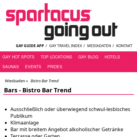
GAY GUIDE APP
/
GAY TRAVEL INDEX
/
MEDIADATEN
/
KONTAKT
GAY HOT SPOTS
TOP LOCATIONS
GAY BLOG
HOTELS
SAUNAS
EVENTS
PRIDES
Wiesbaden
»
Bistro Bar Trend
Bars -
Bistro Bar Trend
Ausschließlich oder überwiegend schwul-lesbisches
Publikum
Klimaanlage
Bar mit breitem Angebot alkoholischer Getränke
Terrasse oder Garten