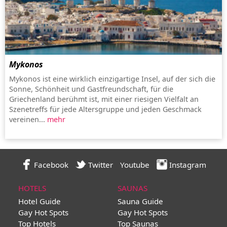
Mykonos
Mykonos ist eine wirklich einzigartige Insel, auf der sich die
Sonne, Schönheit und Gastfreundschaft, für die
Griechenland berühmt ist, mit einer riesigen Vielfalt an
Szenetreffs für jede Altersgruppe und jeden Geschmack
vereinen...
mehr
Facebook
Twitter
Youtube
Instagram
HOTELS
SAUNAS
Hotel Guide
Sauna Guide
Gay Hot Spots
Gay Hot Spots
Top Hotels
Top Saunas