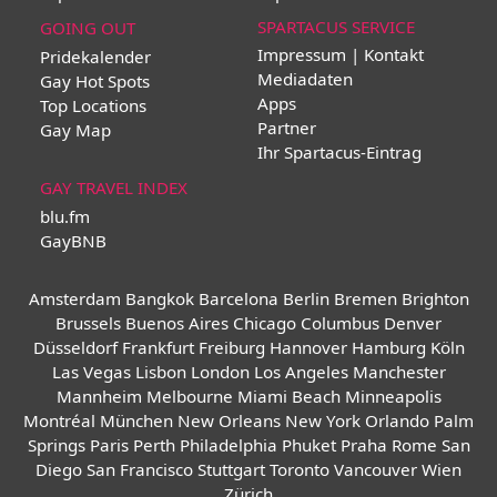
SPARTACUS SERVICE
GOING OUT
Impressum | Kontakt
Pridekalender
Mediadaten
Gay Hot Spots
Apps
Top Locations
Partner
Gay Map
Ihr Spartacus-Eintrag
GAY TRAVEL INDEX
blu.fm
GayBNB
Amsterdam
Bangkok
Barcelona
Berlin
Bremen
Brighton
Brussels
Buenos Aires
Chicago
Columbus
Denver
Düsseldorf
Frankfurt
Freiburg
Hannover
Hamburg
Köln
Las Vegas
Lisbon
London
Los Angeles
Manchester
Mannheim
Melbourne
Miami Beach
Minneapolis
Montréal
München
New Orleans
New York
Orlando
Palm
Springs
Paris
Perth
Philadelphia
Phuket
Praha
Rome
San
Diego
San Francisco
Stuttgart
Toronto
Vancouver
Wien
Zürich