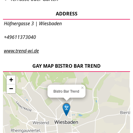
ADDRESS
Häfnergasse 3 | Wiesbaden
+49611373040
www.trend-wi.de
GAY MAP BISTRO BAR TREND
+
−
×
Bistro Bar Trend