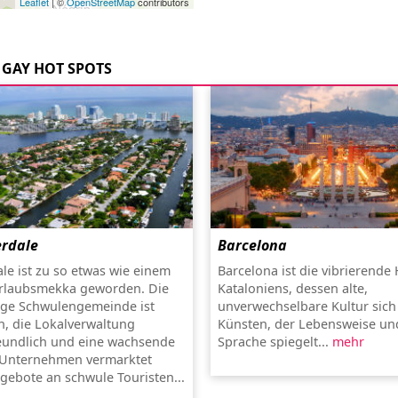
Leaflet
| ©
OpenStreetMap
contributors
GAY HOT SPOTS
erdale
Barcelona
ale ist zu so etwas wie einem
Barcelona ist die vibrierende
rlaubsmekka geworden. Die
Kataloniens, dessen alte,
ige Schwulengemeinde ist
unverwechselbare Kultur sich 
, die Lokalverwaltung
Künsten, der Lebensweise un
eundlich und eine wachsende
Sprache spiegelt...
mehr
 Unternehmen vermarktet
ngebote an schwule Touristen...