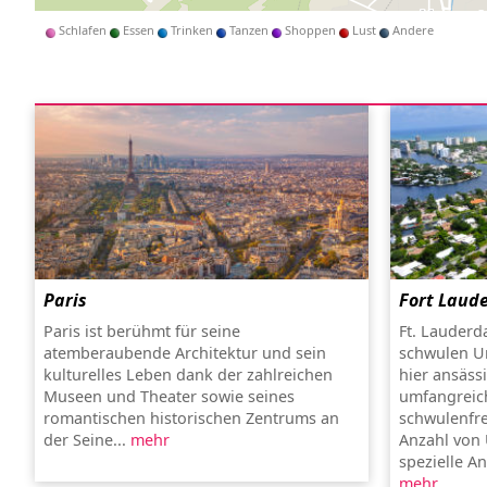
Schlafen
Essen
Trinken
Tanzen
Shoppen
Lust
Andere
Paris
Fort Laud
Paris ist berühmt für seine
Ft. Lauderd
atemberaubende Architektur und sein
schwulen U
kulturelles Leben dank der zahlreichen
hier ansäss
Museen und Theater sowie seines
umfangreich
romantischen historischen Zentrums an
schwulenfr
der Seine...
mehr
Anzahl von
spezielle A
mehr