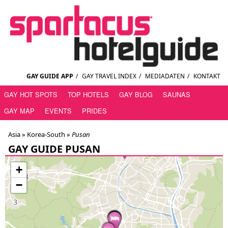
GAY GUIDE APP
/
GAY TRAVEL INDEX
/
MEDIADATEN
/
KONTAKT
GAY HOT SPOTS
TOP HOTELS
GAY BLOG
SAUNAS
GAY MAP
EVENTS
PRIDES
Asia »
Korea-South
»
Pusan
GAY GUIDE PUSAN
+
−