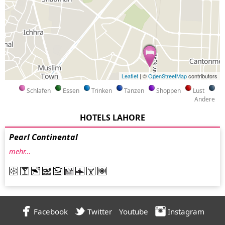
Leaflet
| ©
OpenStreetMap
contributors
Schlafen
Essen
Trinken
Tanzen
Shoppen
Lust
Andere
HOTELS LAHORE
Pearl Continental
mehr…
Facebook
Twitter
Youtube
Instagram