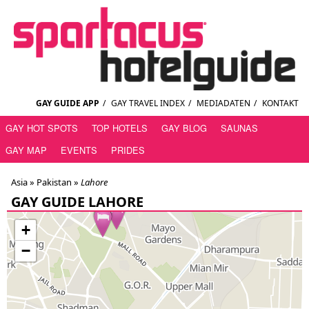
GAY GUIDE APP
/
GAY TRAVEL INDEX
/
MEDIADATEN
/
KONTAKT
GAY HOT SPOTS
TOP HOTELS
GAY BLOG
SAUNAS
GAY MAP
EVENTS
PRIDES
Asia »
Pakistan
»
Lahore
GAY GUIDE LAHORE
+
−