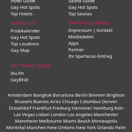
Hotel Guide
Sauna Guide
Gay Hot Spots
Gay Hot Spots
Top Hotels
Top Saunas
SPARTACUS SERVICE
GOING OUT
Impressum | Kontakt
Pridekalender
Mediadaten
Gay Hot Spots
Apps
Top Locations
Partner
Gay Map
Ihr Spartacus-Eintrag
GAY TRAVEL INDEX
blu.fm
GayBNB
Amsterdam
Bangkok
Barcelona
Berlin
Bremen
Brighton
Brussels
Buenos Aires
Chicago
Columbus
Denver
Düsseldorf
Frankfurt
Freiburg
Hannover
Hamburg
Köln
Las Vegas
Lisbon
London
Los Angeles
Manchester
Mannheim
Melbourne
Miami Beach
Minneapolis
Montréal
München
New Orleans
New York
Orlando
Palm