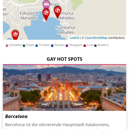
Leaflet
| ©
OpenStreetMap
contributors
Schlafen
Essen
Trinken
Tanzen
Shoppen
Lust
Andere
GAY HOT SPOTS
Barcelona
Barcelona ist die vibrierende Hauptstadt Kataloniens,