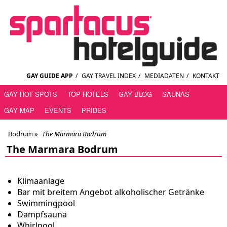
GAY GUIDE APP
/
GAY TRAVEL INDEX
/
MEDIADATEN
/
KONTAKT
GAY HOT SPOTS
TOP HOTELS
GAY BLOG
SAUNAS
GAY MAP
EVENTS
PRIDES
Bodrum
»
The Marmara Bodrum
The Marmara Bodrum
Klimaanlage
Bar mit breitem Angebot alkoholischer Getränke
Swimmingpool
Dampfsauna
Whirlpool