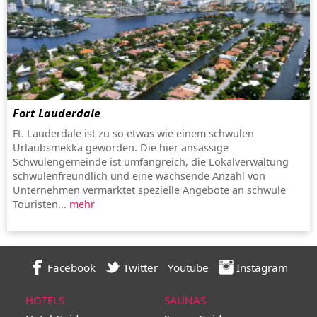
Fort Lauderdale
Ft. Lauderdale ist zu so etwas wie einem schwulen
Urlaubsmekka geworden. Die hier ansässige
Schwulengemeinde ist umfangreich, die Lokalverwaltung
schwulenfreundlich und eine wachsende Anzahl von
Unternehmen vermarktet spezielle Angebote an schwule
Touristen...
mehr
Facebook
Twitter
Youtube
Instagram
HOTELS
SAUNAS