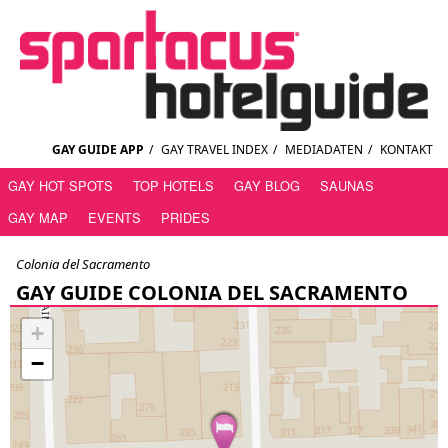
GAY GUIDE APP
/
GAY TRAVEL INDEX
/
MEDIADATEN
/
KONTAKT
GAY HOT SPOTS
TOP HOTELS
GAY BLOG
SAUNAS
GAY MAP
EVENTS
PRIDES
Colonia del Sacramento
GAY GUIDE COLONIA DEL SACRAMENTO
+
−