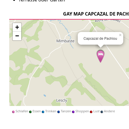
GAY MAP CAPCAZAL DE PAC
+
−
×
Capcazal de Pachiou
Schlafen
Essen
Trinken
Tanzen
Shoppen
Lust
Andere