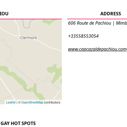
HIOU
ADDRESS
606 Route de Pachiou | Mim
+33558553054
www.capcazaldepachiou.com
Leaflet
| ©
OpenStreetMap
contributors
GAY HOT SPOTS