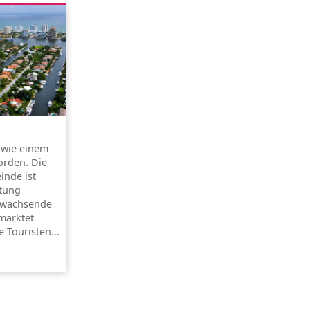
s wie einem
rden. Die
inde ist
ltung
e wachsende
marktet
 Touristen...