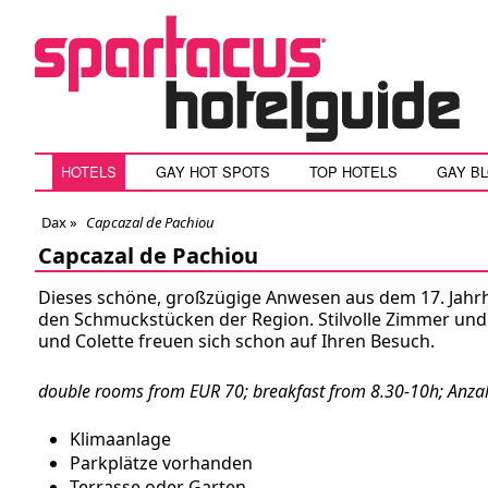
HOTELS
GAY HOT SPOTS
TOP HOTELS
GAY B
Dax
»
Capcazal de Pachiou
Capcazal de Pachiou
Dieses schöne, großzügige Anwesen aus dem 17. Jahrhu
den Schmuckstücken der Region. Stilvolle Zimmer und
und Colette freuen sich schon auf Ihren Besuch.
double rooms from EUR 70; breakfast from 8.30-10h; Anza
Klimaanlage
Parkplätze vorhanden
Terrasse oder Garten