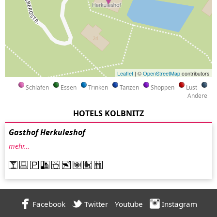
Leaflet
| ©
OpenStreetMap
contributors
Schlafen
Essen
Trinken
Tanzen
Shoppen
Lust
Andere
HOTELS KOLBNITZ
Gasthof Herkuleshof
mehr…
Facebook
Twitter
Youtube
Instagram