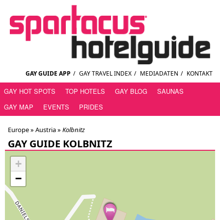
GAY GUIDE APP
/
GAY TRAVEL INDEX
/
MEDIADATEN
/
KONTAKT
GAY HOT SPOTS
TOP HOTELS
GAY BLOG
SAUNAS
GAY MAP
EVENTS
PRIDES
Europe »
Austria
»
Kolbnitz
GAY GUIDE KOLBNITZ
+
−