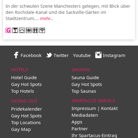
In der schwulen Szene Manchesters gelegen, mit Blick über
den Rochdale-Kanal und die Sackville-Gärten im
Stadtzentrum....
mehr…
Facebook
Twitter
Youtube
Instagram
HOTELS
SAUNAS
Hotel Guide
Sauna Guide
Gay Hot Spots
Gay Hot Spots
Top Hotels
Top Saunas
SPARTACUS SERVICE
GOING OUT
Impressum | Kontakt
Pridekalender
Mediadaten
Gay Hot Spots
Apps
Top Locations
Partner
Gay Map
Ihr Spartacus-Eintrag