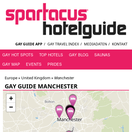
GAY GUIDE APP
/
GAY TRAVEL INDEX
/
MEDIADATEN
/
KONTAKT
GAY HOT SPOTS
TOP HOTELS
GAY BLOG
SAUNAS
GAY MAP
EVENTS
PRIDES
Europe »
United Kingdom
»
Manchester
GAY GUIDE MANCHESTER
+
−