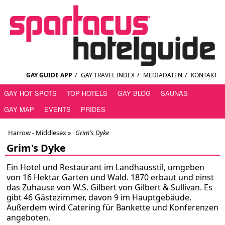
GAY GUIDE APP
/
GAY TRAVEL INDEX
/
MEDIADATEN
/
KONTAKT
GAY HOT SPOTS
TOP HOTELS
GAY BLOG
SAUNAS
GAY MAP
EVENTS
PRIDES
Harrow - Middlesex
»
Grim's Dyke
Grim's Dyke
Ein Hotel und Restaurant im Landhausstil, umgeben
von 16 Hektar Garten und Wald. 1870 erbaut und einst
das Zuhause von W.S. Gilbert von Gilbert & Sullivan. Es
gibt 46 Gästezimmer, davon 9 im Hauptgebäude.
Außerdem wird Catering für Bankette und Konferenzen
angeboten.