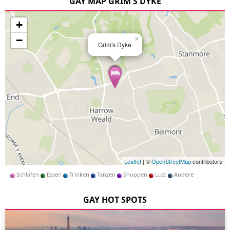
GAY MAP GRIM'S DYKE
+
−
×
Grim's Dyke
Leaflet
| ©
OpenStreetMap
contributors
Schlafen
Essen
Trinken
Tanzen
Shoppen
Lust
Andere
GAY HOT SPOTS