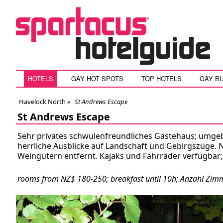
HOTELS
GAY HOT SPOTS
TOP HOTELS
GAY B
Havelock North
»
St Andrews Escape
St Andrews Escape
Sehr privates schwulenfreundliches Gästehaus; umge
herrliche Ausblicke auf Landschaft und Gebirgszüge. 
Weingütern entfernt. Kajaks und Fahrräder verfügbar;
rooms from NZ$ 180-250; breakfast until 10h; Anzahl Zim