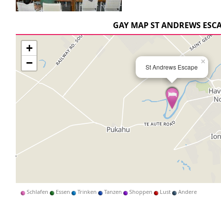
GAY MAP ST ANDREWS ESC
+
−
×
St Andrews Escape
Schlafen
Essen
Trinken
Tanzen
Shoppen
Lust
Andere