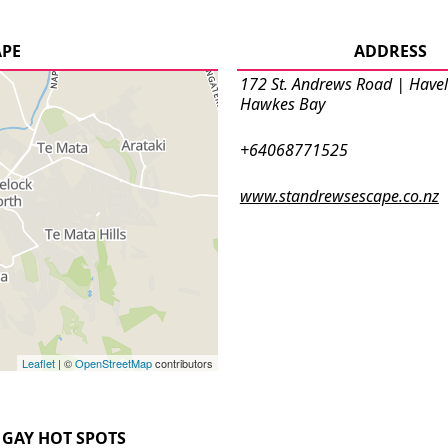
APE
ADDRESS
172 St. Andrews Road | Havel
Hawkes Bay
+64068771525
www.standrewsescape.co.nz
Leaflet
| ©
OpenStreetMap
contributors
GAY HOT SPOTS