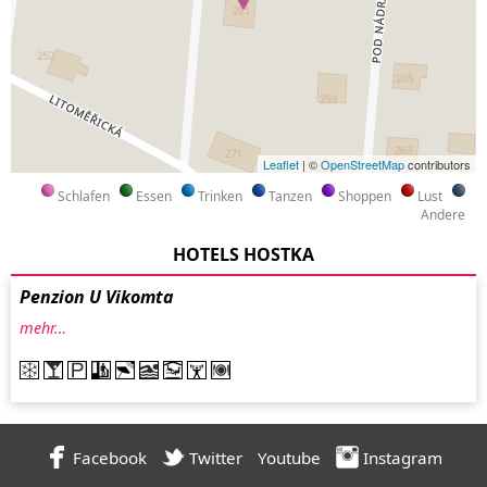
Leaflet
| ©
OpenStreetMap
contributors
Schlafen
Essen
Trinken
Tanzen
Shoppen
Lust
Andere
HOTELS HOSTKA
Penzion U Vikomta
mehr…
Facebook
Twitter
Youtube
Instagram