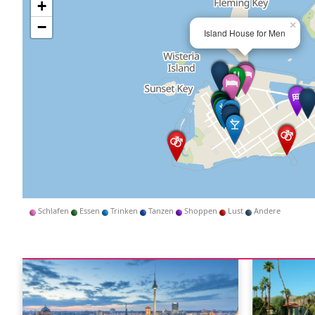
+
−
×
Island House for Men
Schlafen
Essen
Trinken
Tanzen
Shoppen
Lust
Andere