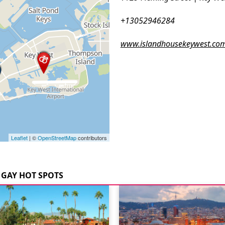
+13052946284
www.islandhousekeywest.co
Leaflet
| ©
OpenStreetMap
contributors
GAY HOT SPOTS