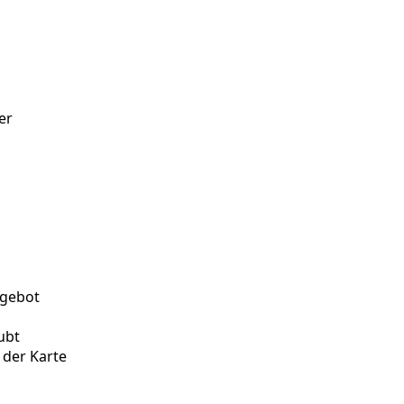
er
ngebot
ubt
 der Karte