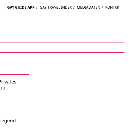
GAY GUIDE APP
/
GAY TRAVEL INDEX
/
MEDIADATEN
/
KONTAKT
Privates
ool,
wiegend