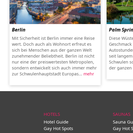
Berlin
Palm Spri
Mit Sicherheit ist Berlin immer eine Reise
Diese Wüste
wert. Doch auch als Wohnort erfreut es
Geschmack e
sich bei Menschen aus der ganzen Welt
Autostunden
zunehmender Beliebtheit. Berlin ist nicht
seit langem
nur eine der preiswertesten Metropolen,
Schwulen so
sondern entwickelt sich auch immer mehr
der ganzen 
zur Schwulenhauptstadt Europas...
mehr
HOTELS
SAUNAS
Hotel Guide
Sauna Gu
Gay Hot Spots
Gay Hot 