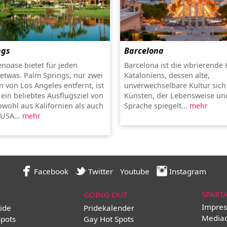
ngs
Barcelona
noase bietet für jeden
Barcelona ist die vibrierende
twas. Palm Springs, nur zwei
Kataloniens, dessen alte,
 von Los Angeles entfernt, ist
unverwechselbare Kultur sich 
 ein beliebtes Ausflugsziel von
Künsten, der Lebensweise un
wohl aus Kalifornien als auch
Sprache spiegelt...
mehr
USA...
mehr
Facebook
Twitter
Youtube
Instagram
SPART
GOING OUT
Impres
ide
Pridekalender
Media
Spots
Gay Hot Spots