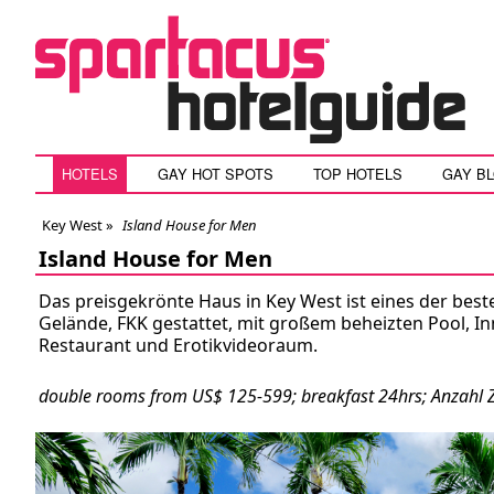
HOTELS
GAY HOT SPOTS
TOP HOTELS
GAY B
Key West
»
Island House for Men
Island House for Men
Das preisgekrönte Haus in Key West ist eines der best
Gelände, FKK gestattet, mit großem beheizten Pool, In
Restaurant und Erotikvideoraum.
double rooms from US$ 125-599; breakfast 24hrs; Anzahl 