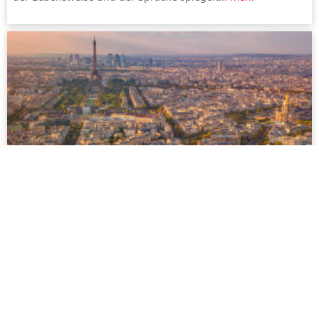
Paris
Paris ist berühmt für seine atemberaubende Architektur
und sein kulturelles Leben dank der zahlreichen Museen
und Theater sowie seines romantischen historischen
Zentrums an der Seine...
mehr
Facebook
Twitter
Youtube
Instagram
HOTELS
SAUNAS