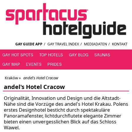
GAY GUIDE APP
/
GAY TRAVEL INDEX
/
MEDIADATEN
/
KONTAKT
GAY HOT SPOTS
TOP HOTELS
GAY BLOG
SAUNAS
GAY MAP
EVENTS
PRIDES
Kraków
»
andel's Hotel Cracow
andel's Hotel Cracow
Originalität, Innovation und Design und die Altstadt-
Nähe sind die Vorzüge des andel's Hotel Krakau. Polens
erstes Designhotel besticht durch spektakuläre
Panoramafenster, lichtdurchflutete elegante Zimmer
bieten einen unvergesslichen Blick auf das Schloss
Wawel.