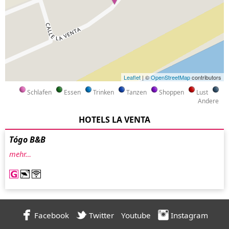
Leaflet
| ©
OpenStreetMap
contributors
Schlafen
Essen
Trinken
Tanzen
Shoppen
Lust
Andere
HOTELS LA VENTA
Tógo B&B
mehr…
Facebook
Twitter
Youtube
Instagram