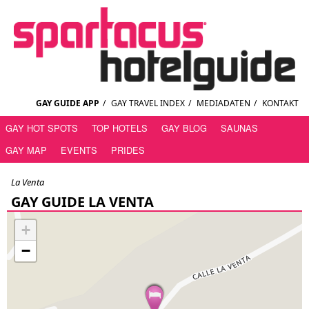
GAY GUIDE APP
/
GAY TRAVEL INDEX
/
MEDIADATEN
/
KONTAKT
GAY HOT SPOTS
TOP HOTELS
GAY BLOG
SAUNAS
GAY MAP
EVENTS
PRIDES
La Venta
GAY GUIDE LA VENTA
+
−