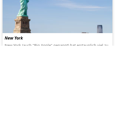
New York
New York (auch "Big Apple" genannt) hat erstaunlich viel zu
bieten, von vielfältigen Schwulenbars und Tanzclubs bin hin
zum Shoppen. Die Stadt, in der die Stonewall-Aufstände
stattfanden, hat eine lebendige LGBT-Gemeinschaft und ist
nicht ohne Grund auch als "Stadt, die niemals schläft"
bekannt...
mehr
Facebook
Twitter
Youtube
Instagram
HOTELS
SAUNAS
Hotel Guide
Sauna Guide