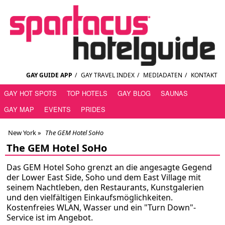
GAY GUIDE APP
/
GAY TRAVEL INDEX
/
MEDIADATEN
/
KONTAKT
GAY HOT SPOTS
TOP HOTELS
GAY BLOG
SAUNAS
GAY MAP
EVENTS
PRIDES
New York
»
The GEM Hotel SoHo
The GEM Hotel SoHo
Das GEM Hotel Soho grenzt an die angesagte Gegend
der Lower East Side, Soho und dem East Village mit
seinem Nachtleben, den Restaurants, Kunstgalerien
und den vielfältigen Einkaufsmöglichkeiten.
Kostenfreies WLAN, Wasser und ein "Turn Down"-
Service ist im Angebot.