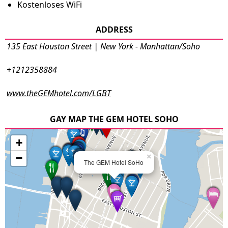
Kostenloses WiFi
ADDRESS
135 East Houston Street | New York - Manhattan/Soho
+1212358884
www.theGEMhotel.com/LGBT
GAY MAP THE GEM HOTEL SOHO
+
−
×
The GEM Hotel SoHo