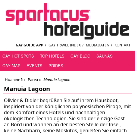
GAY GUIDE APP
/
GAY TRAVEL INDEX
/
MEDIADATEN
/
KONTAKT
GAY HOT SPOTS
TOP HOTELS
GAY BLOG
SAUNAS
GAY MAP
EVENTS
PRIDES
Huahine Iti - Parea
»
Manuia Lagoon
Manuia Lagoon
Olivier & Didier begrüßen Sie auf ihrem Hausboot,
inspiriert von der königlichen polynesischen Piroge, mit
dem Komfort eines Hotels und nachhaltigen
ökologischen Technologien. Sie sind der einzige Gast
an Bord und wohnen an der besten Stelle der Insel,
keine Nachbarn, keine Moskitos, genießen Sie einfach