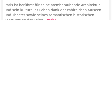
Paris ist berühmt für seine atemberaubende Architektur
und sein kulturelles Leben dank der zahlreichen Museen
und Theater sowie seines romantischen historischen
Zentrums an der Seine...
mehr
San Francisco
Kalifornien war in den letzten Jahren Schauplatz einer
heftigen Auseinandersetzung über die Gleichstellung der
Ehe von Homosexuellen. Nach einem jahrelangen Kampf für
die Einführung der Homoehe wurde sie zunächst über
einen überraschend erfolgreichen Volksentscheid
(Proposition 8) wieder verboten...
mehr