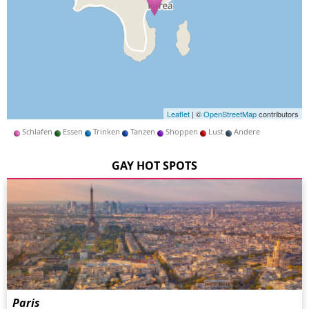
Leaflet
| ©
OpenStreetMap
contributors
Schlafen
Essen
Trinken
Tanzen
Shoppen
Lust
Andere
GAY HOT SPOTS
Paris